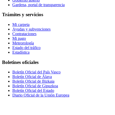
Gobierno abierto
Gardena, portal de transparencia
Trámites y servicios
Mi carpeta
Ayudas y subvenciones
Contrataciones
Mi pago
Meteorología
Estado del tráfico
Estadística
Boletines oficiales
Boletín Oficial del País Vasco
Boletín Oficial de Álava
Boletín Oficial de Bizkaia
Boletín Oficial de Gipuzkoa
Boletín Oficial del Estado
Diario Oficial de la Unión Europea