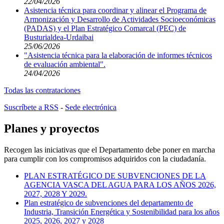
22/04/2026
Asistencia técnica para coordinar y alinear el Programa de
Armonización y Desarrollo de Actividades Socioeconómicas
(PADAS) y el Plan Estratégico Comarcal (PEC) de
Busturialdea-Urdaibai
25/06/2026
"Asistencia técnica para la elaboración de informes técnicos
de evaluación ambiental".
24/04/2026
Todas las contrataciones
Suscríbete a RSS
-
Sede electrónica
Planes y proyectos
Recogen las iniciativas que el Departamento debe poner en marcha
para cumplir con los compromisos adquiridos con la ciudadanía.
PLAN ESTRATÉGICO DE SUBVENCIONES DE LA
AGENCIA VASCA DEL AGUA PARA LOS AÑOS 2026,
2027, 2028 Y 2029.
Plan estratégico de subvenciones del departamento de
Industria, Transición Energética y Sostenibilidad para los años
2025, 2026, 2027 y 2028