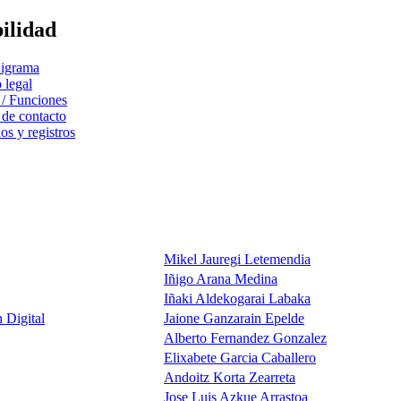
bilidad
igrama
 legal
 / Funciones
 de contacto
s y registros
Mikel Jauregi Letemendia
Iñigo Arana Medina
Iñaki Aldekogarai Labaka
 Digital
Jaione Ganzarain Epelde
Alberto Fernandez Gonzalez
Elixabete Garcia Caballero
Andoitz Korta Zearreta
Jose Luis Azkue Arrastoa