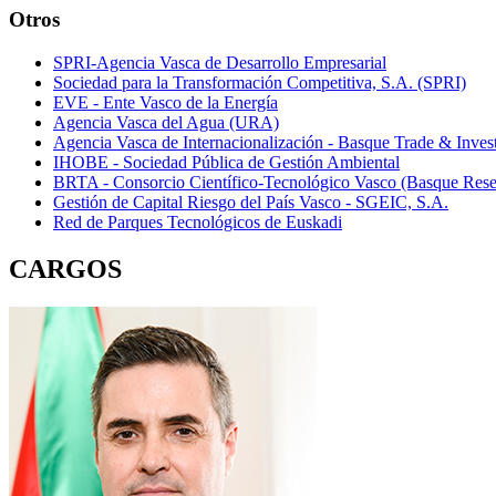
Otros
SPRI-Agencia Vasca de Desarrollo Empresarial
Sociedad para la Transformación Competitiva, S.A. (SPRI)
EVE - Ente Vasco de la Energía
Agencia Vasca del Agua (URA)
Agencia Vasca de Internacionalización - Basque Trade & Inves
IHOBE - Sociedad Pública de Gestión Ambiental
BRTA - Consorcio Científico-Tecnológico Vasco (Basque Rese
Gestión de Capital Riesgo del País Vasco - SGEIC, S.A.
Red de Parques Tecnológicos de Euskadi
CARGOS