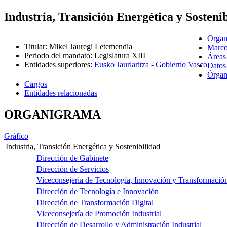
Industria, Transición Energética y Sosteni
Organ
Titular
:
Mikel Jauregi Letemendia
Marco
Periodo del mandato
:
Legislatura XIII
Áreas
Entidades superiores
:
Eusko Jaurlaritza - Gobierno Vasco
Datos
Órgano
Cargos
Entidades relacionadas
ORGANIGRAMA
Gráfico
Industria, Transición Energética y Sostenibilidad
Dirección de Gabinete
Dirección de Servicios
Viceconsejería de Tecnología, Innovación y Transformación
Dirección de Tecnología e Innovación
Dirección de Transformación Digital
Viceconsejería de Promoción Industrial
Dirección de Desarrollo y Administración Industrial