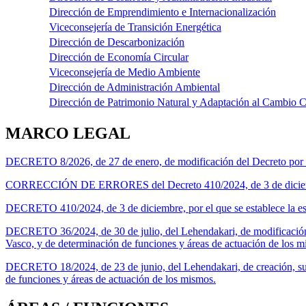
Dirección de Emprendimiento e Internacionalización
Viceconsejería de Transición Energética
Dirección de Descarbonización
Dirección de Economía Circular
Viceconsejería de Medio Ambiente
Dirección de Administración Ambiental
Dirección de Patrimonio Natural y Adaptación al Cambio C
MARCO LEGAL
DECRETO 8/2026, de 27 de enero, de modificación del Decreto por el q
CORRECCIÓN DE ERRORES del Decreto 410/2024, de 3 de diciembre, po
DECRETO 410/2024, de 3 de diciembre, por el que se establece la estr
DECRETO 36/2024, de 30 de julio, del Lehendakari, de modificación
Vasco, y de determinación de funciones y áreas de actuación de los m
DECRETO 18/2024, de 23 de junio, del Lehendakari, de creación, su
de funciones y áreas de actuación de los mismos.