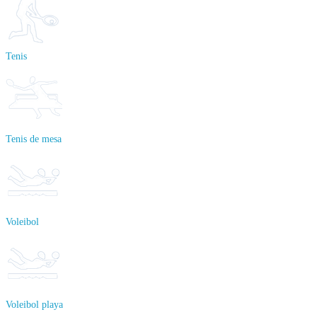
Tenis
Tenis de mesa
Voleibol
Voleibol playa