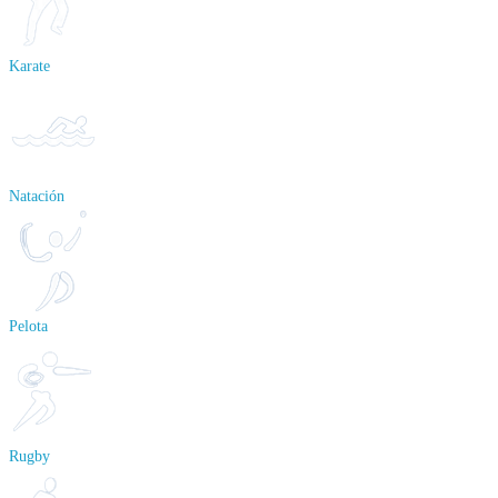
Karate
Natación
Pelota
Rugby