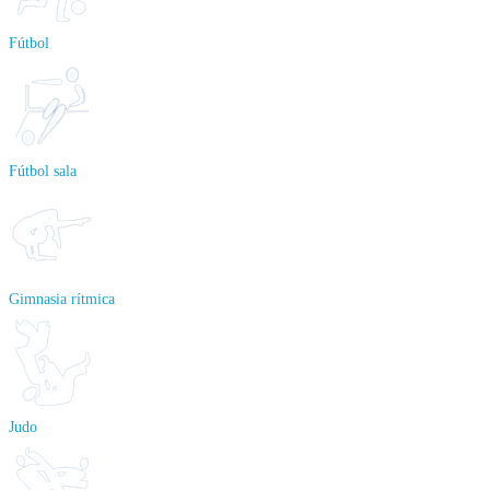
Fútbol
Fútbol sala
Gimnasia rítmica
Judo