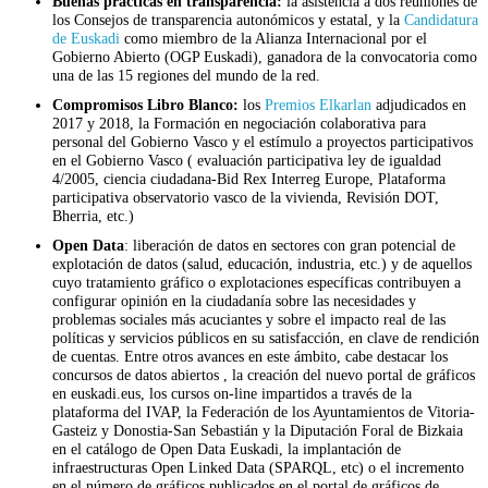
Buenas prácticas en transparencia:
la asistencia a dos reuniones de
los Consejos de transparencia autonómicos y estatal, y la
Candidatura
de Euskadi
como miembro de la Alianza Internacional por el
Gobierno Abierto (OGP Euskadi), ganadora de la convocatoria como
una de las 15 regiones del mundo de la red.
Compromisos Libro Blanco:
los
Premios Elkarlan
adjudicados en
2017 y 2018, la Formación en negociación colaborativa para
personal del Gobierno Vasco y el estímulo a proyectos participativos
en el Gobierno Vasco ( evaluación participativa ley de igualdad
4/2005, ciencia ciudadana-Bid Rex Interreg Europe, Plataforma
participativa observatorio vasco de la vivienda, Revisión DOT,
Bherria, etc.)
Open Data
: liberación de datos en sectores con gran potencial de
explotación de datos (salud, educación, industria, etc.) y de aquellos
cuyo tratamiento gráfico o explotaciones específicas contribuyen a
configurar opinión en la ciudadanía sobre las necesidades y
problemas sociales más acuciantes y sobre el impacto real de las
políticas y servicios públicos en su satisfacción, en clave de rendición
de cuentas. Entre otros avances en este ámbito, cabe destacar los
concursos de datos abiertos , la creación del nuevo portal de gráficos
en euskadi.eus, los cursos on-line impartidos a través de la
plataforma del IVAP, la Federación de los Ayuntamientos de Vitoria-
Gasteiz y Donostia-San Sebastián y la Diputación Foral de Bizkaia
en el catálogo de Open Data Euskadi, la implantación de
infraestructuras Open Linked Data (SPARQL, etc) o el incremento
en el número de gráficos publicados en el portal de gráficos de