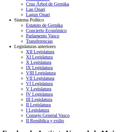
Cruz Árbol de Gernika
Lan Onari
Lagun Onari
Sistema Político
Estatuto de Gernika
Concierto Económico
Parlamento Vasco
Transferencias
Legislaturas anteriores
XII Legislatura
XI Legislatura
X Legislatura
IX Legislatura
VIII Legislatura
VII Legislatura
VI Legislatura
V Legislatura
IV Legislatura
III Legislatura
II Legislatura
I Legislatura
Consejo General Vasco
II República y exilio