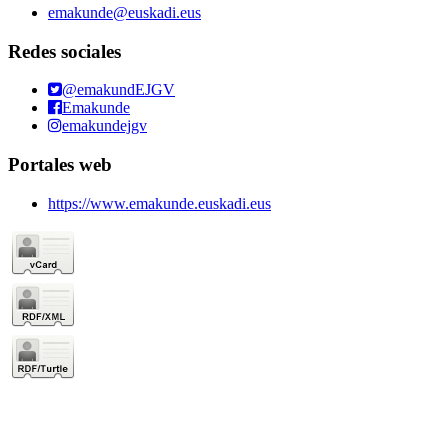
emakunde@euskadi.eus
Redes sociales
@emakundEJGV
Emakunde
emakundejgv
Portales web
https://www.emakunde.euskadi.eus