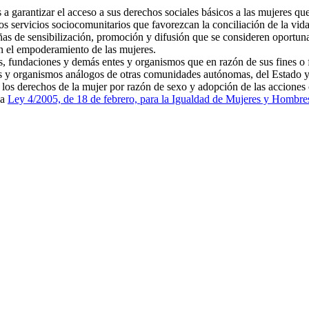
 a garantizar el acceso a sus derechos sociales básicos a las mujeres qu
s servicios sociocomunitarios que favorezcan la conciliación de la vida
añas de sensibilización, promoción y difusión que se consideren oportuna
en el empoderamiento de las mujeres.
s, fundaciones y demás entes y organismos que en razón de sus fines o f
nes y organismos análogos de otras comunidades autónomas, del Estado y
 los derechos de la mujer por razón de sexo y adopción de las acciones
la
Ley 4/2005, de 18 de febrero, para la Igualdad de Mujeres y Hombre