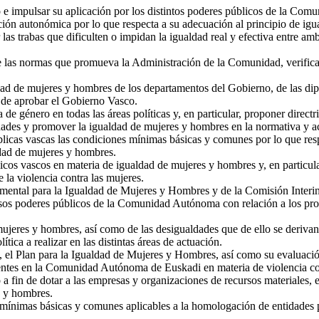
uto e impulsar su aplicación por los distintos poderes públicos de la C
lación autonómica por lo que respecta a su adecuación al principio de i
r las trabas que dificulten o impidan la igualdad real y efectiva entre 
e las normas que promueva la Administración de la Comunidad, verifica
dad de mujeres y hombres de los departamentos del Gobierno, de las diput
ha de aprobar el Gobierno Vasco.
 de género en todas las áreas políticas y, en particular, proponer direct
dades y promover la igualdad de mujeres y hombres en la normativa y ac
icas vascas las condiciones mínimas básicas y comunes por lo que respec
dad de mujeres y hombres.
icos vascos en materia de igualdad de mujeres y hombres y, en particula
e la violencia contra las mujeres.
amental para la Igualdad de Mujeres y Hombres y de la Comisión Interi
rsos poderes públicos de la Comunidad Autónoma con relación a los prog
 mujeres y hombres, así como de las desigualdades que de ello se derivan
lítica a realizar en las distintas áreas de actuación.
, el Plan para la Igualdad de Mujeres y Hombres, así como su evaluaci
stentes en la Comunidad Autónoma de Euskadi en materia de violencia co
a fin de dotar a las empresas y organizaciones de recursos materiales,
s y hombres.
 mínimas básicas y comunes aplicables a la homologación de entidades p