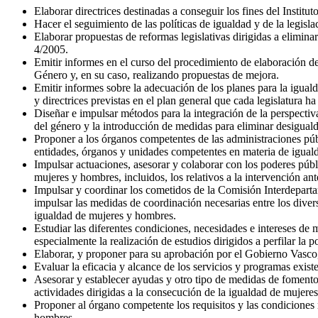
Elaborar directrices destinadas a conseguir los fines del Instit
Hacer el seguimiento de las políticas de igualdad y de la legis
Elaborar propuestas de reformas legislativas dirigidas a elimina
4/2005.
Emitir informes en el curso del procedimiento de elaboración d
Género y, en su caso, realizando propuestas de mejora.
Emitir informes sobre la adecuación de los planes para la igual
y directrices previstas en el plan general que cada legislatura 
Diseñar e impulsar métodos para la integración de la perspectiva
del género y la introducción de medidas para eliminar desigual
Proponer a los órganos competentes de las administraciones públ
entidades, órganos y unidades competentes en materia de igual
Impulsar actuaciones, asesorar y colaborar con los poderes públ
mujeres y hombres, incluidos, los relativos a la intervención ant
Impulsar y coordinar los cometidos de la Comisión Interdepart
impulsar las medidas de coordinación necesarias entre los dive
igualdad de mujeres y hombres.
Estudiar las diferentes condiciones, necesidades e intereses de
especialmente la realización de estudios dirigidos a perfilar la po
Elaborar, y proponer para su aprobación por el Gobierno Vasco
Evaluar la eficacia y alcance de los servicios y programas exi
Asesorar y establecer ayudas y otro tipo de medidas de fomento 
actividades dirigidas a la consecución de la igualdad de mujere
Proponer al órgano competente los requisitos y las condiciones
hombres.