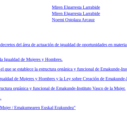
Miren Elgarresta Larrabide
Miren Elgarresta Larrabide
Noemi Ostolaza Arcauz
cretos del área de actuación de igualdad de oportunidades en materia 
 la Igualdad de Mujeres y Hombres.
 que se establece la estructura orgánica y funcional de Emakunde-Inst
 Igualdad de Mujeres y Hombres y la Ley sobre Creación de Emakunde-In
uctura orgánica y funcional de Emakunde-Instituto Vasco de la Mujer.
.
 la Mujer / Emakumearen Euskal Erakundea"