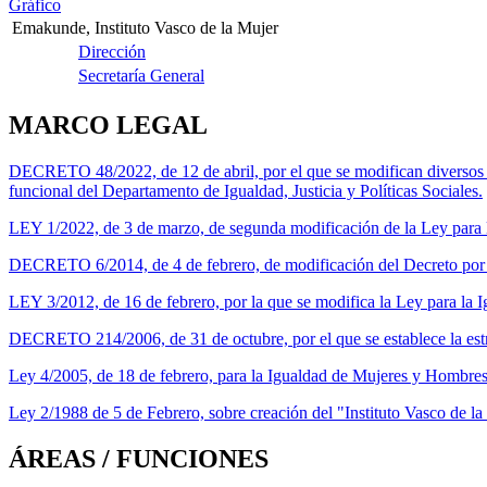
Gráfico
Emakunde, Instituto Vasco de la Mujer
Dirección
Secretaría General
MARCO LEGAL
DECRETO 48/2022, de 12 de abril, por el que se modifican diversos de
funcional del Departamento de Igualdad, Justicia y Políticas Sociales.
LEY 1/2022, de 3 de marzo, de segunda modificación de la Ley para
DECRETO 6/2014, de 4 de febrero, de modificación del Decreto por el
LEY 3/2012, de 16 de febrero, por la que se modifica la Ley para la
DECRETO 214/2006, de 31 de octubre, por el que se establece la estr
Ley 4/2005, de 18 de febrero, para la Igualdad de Mujeres y Hombres
Ley 2/1988 de 5 de Febrero, sobre creación del "Instituto Vasco de
ÁREAS / FUNCIONES