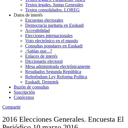
Textos legales. Juntas Generales
Textos consolidados. LOREG
Datos de interés
Encuestas electorales
Democracia paritaria en Euskadi
Accesibilidad
Elecciones internacionales
Voto electrónico en el mundo
Consultas populares en Euskadi
¿Sabías que...?
Enlaces de interés
Diccionario electoral
Mesa administrada electrónicamente
Resultados Segunda República
Referéndum Ley Reforma Política
Euskadi. Demotek
Buzón de consultas
Suscripción
Conócenos
Compartir
2016 Elecciones Generales. Encuesta El
Periódico 10 marzo 2016