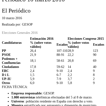
El Periódico
10 marzo 2016
Realizada por: GESOP
Elecciones Generales 2016
Estimación 2016
Elecciones Congreso 2015
Candidaturas
% (sobre votos
% (sobre votos
Escaños
Escaños
válidos)
válidos)
PP
26,4
107-110
28,9
123
PSOE
21,9
88-91
22,2
90
Podemos +
18,1
58-61
20,8
69
Confluencias
Ciudadanos
17,8
59-62
14
40
ERC
2,4
9-10
2,4
9
D i L
1,5
6-7
2,2
8
UP-IU
5,9
7-9
3,7
2
Otros
6,0
9-10
5,8
9
FICHA TÉCNICA:
Empresa responsable:
GESOP.
1.000
entrevistas
telefónicas efectuadas del 5 al 8 de marzo.
Universo
: población residente en España con derecho a voto.
Muestra
estratificada por autonomía y dimensión de municipio.