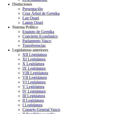
Distinciones
Presentación
Cruz Árbol de Gernika
Lan Onari
Lagun Onari
Sistema Político
Estatuto de Gernika
Concierto Económico
Parlamento Vasco
Transferencias
Legislaturas anteriores
XII Legislatura
XI Legislatura
X Legislatura
IX Legislatura
VIII Legislatura
VII Legislatura
VI Legislatura
V Legislatura
IV Legislatura
III Legislatura
II Legislatura
I Legislatura
Consejo General Vasco