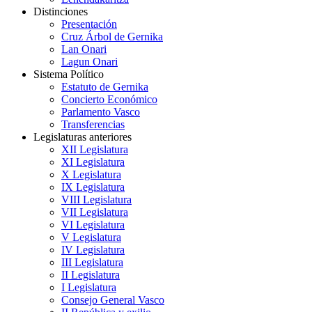
Distinciones
Presentación
Cruz Árbol de Gernika
Lan Onari
Lagun Onari
Sistema Político
Estatuto de Gernika
Concierto Económico
Parlamento Vasco
Transferencias
Legislaturas anteriores
XII Legislatura
XI Legislatura
X Legislatura
IX Legislatura
VIII Legislatura
VII Legislatura
VI Legislatura
V Legislatura
IV Legislatura
III Legislatura
II Legislatura
I Legislatura
Consejo General Vasco