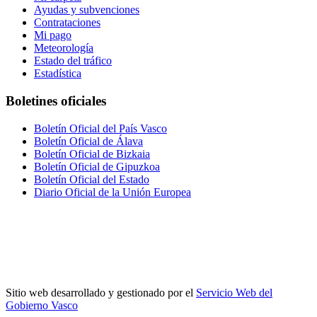
Ayudas y subvenciones
Contrataciones
Mi pago
Meteorología
Estado del tráfico
Estadística
Boletines oficiales
Boletín Oficial del País Vasco
Boletín Oficial de Álava
Boletín Oficial de Bizkaia
Boletín Oficial de Gipuzkoa
Boletín Oficial del Estado
Diario Oficial de la Unión Europea
Sitio web desarrollado y gestionado por el
Servicio Web del
Gobierno Vasco