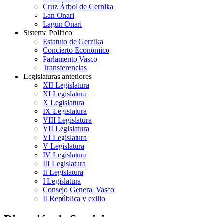
Cruz Árbol de Gernika
Lan Onari
Lagun Onari
Sistema Político
Estatuto de Gernika
Concierto Económico
Parlamento Vasco
Transferencias
Legislaturas anteriores
XII Legislatura
XI Legislatura
X Legislatura
IX Legislatura
VIII Legislatura
VII Legislatura
VI Legislatura
V Legislatura
IV Legislatura
III Legislatura
II Legislatura
I Legislatura
Consejo General Vasco
II República y exilio