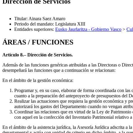
Dirección de Servicios
Titular
:
Ainara Saez Amaro
Periodo del mandato
:
Legislatura XIII
Entidades superiores
:
Eusko Jaurlaritza - Gobierno Vasco
>
Cul
ÁREAS / FUNCIONES
Artículo 8.– Dirección de Servicios.
Además de las funciones genéricas atribuidas a las Directoras o Dire
desempeñará las funciones que a continuación se relacionan:
En el ámbito de la gestión económica:
Programar y, en su caso, elaborar de forma coordinada con la
cuanto a la preparación del anteproyecto de presupuestos del De
Realizar las actuaciones que requiera la gestión económica y p
autorizará los gastos del Departamento cuando no vengan atribu
Coordinar las relaciones que en virtud de la Ley de Patrimonio 
con aquel en la confección del Inventario Patrimonial relativo a
En el ámbito de la asistencia jurídica, la Asesoría Jurídica adscrita a
departamental y actúa con unidad de criterio en dicho ámbito, a la que