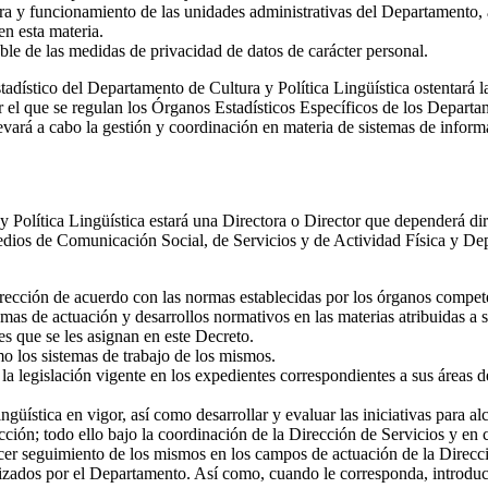
ura y funcionamiento de las unidades administrativas del Departamento, 
en esta materia.
 de las medidas de privacidad de datos de carácter personal.
dístico del Departamento de Cultura y Política Lingüística ostentará l
r el que se regulan los Órganos Estadísticos Específicos de los Depart
levará a cabo la gestión y coordinación en materia de sistemas de informac
y Política Lingüística estará una Directora o Director que dependerá d
edios de Comunicación Social, de Servicios y de Actividad Física y De
 Dirección de acuerdo con las normas establecidas por los órganos compet
mas de actuación y desarrollos normativos en las materias atribuidas a
es que se les asignan en este Decreto.
o los sistemas de trabajo de los mismos.
 la legislación vigente en los expedientes correspondientes a sus áreas 
güística en vigor, así como desarrollar y evaluar las iniciativas para a
cción; todo ello bajo la coordinación de la Dirección de Servicios y en 
cer seguimiento de los mismos en los campos de actuación de la Direcció
zados por el Departamento. Así como, cuando le corresponda, introducir c