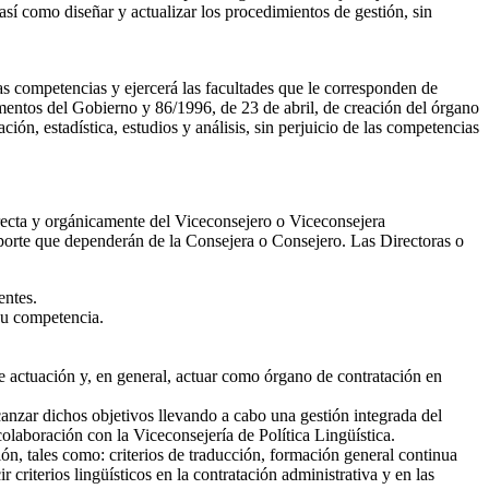
así como diseñar y actualizar los procedimientos de gestión, sin
as competencias y ejercerá las facultades que le corresponden de
amentos del Gobierno y 86/1996, de 23 de abril, de creación del órgano
ión, estadística, estudios y análisis, sin perjuicio de las competencias
irecta y orgánicamente del Viceconsejero o Viceconsejera
porte que dependerán de la Consejera o Consejero. Las Directoras o
entes.
 su competencia.
de actuación y, en general, actuar como órgano de contratación en
lcanzar dichos objetivos llevando a cabo una gestión integrada del
colaboración con la Viceconsejería de Política Lingüística.
n, tales como: criterios de traducción, formación general continua
riterios lingüísticos en la contratación administrativa y en las