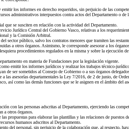
 emitir los informes en derecho requeridos, sin perjuicio de las compet
recursos administrativos interpuestos contra actos del Departamento o d
ial que se susciten en relación con la actividad del Departamento.
rvicio Jurídico Central del Gobierno Vasco, relativas a los requerimient
ional y la Comisión Arbitral.
 del sector público, salvo los contratos menores que tramiten las restant
uidas a otros órganos. Asimismo, le corresponde asesorar a los órganos 
alesquiera procedimientos regulados en la misma y sobre la ejecución de l
epartamento en materia de Fundaciones por la legislación vigente.
como emitir los informes jurídicos y realizar los trabajos técnico-jurídic
ayan de ser sometidos al Consejo de Gobierno o a sus órganos delegados
e a las asesorías departamentales la Ley 7/2016, de 2 de junio, de Orde
sco, así como las demás funciones que se le asignen en el ámbito del a
ación con las personas adscritas al Departamento, ejerciendo las compet
an a otros órganos.
las propuestas para elaborar las plantillas y las relaciones de puestos d
 recursos humanos adscritos al Departamento.
to del personal, sin perjuicio de la colaboración que, al respecto, hay