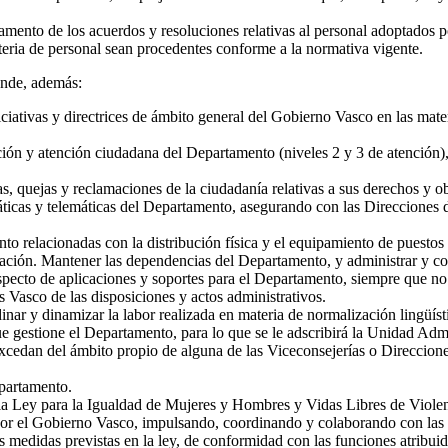
mento de los acuerdos y resoluciones relativas al personal adoptados p
teria de personal sean procedentes conforme a la normativa vigente.
onde, además:
iniciativas y directrices de ámbito general del Gobierno Vasco en las ma
ión y atención ciudadana del Departamento (niveles 2 y 3 de atención),
as, quejas y reclamaciones de la ciudadanía relativas a sus derechos y 
áticas y telemáticas del Departamento, asegurando con las Direcciones d
nto relacionadas con la distribución física y el equipamiento de puestos 
ración. Mantener las dependencias del Departamento, y administrar y con
especto de aplicaciones y soportes para el Departamento, siempre que no
s Vasco de las disposiciones y actos administrativos.
inar y dinamizar la labor realizada en materia de normalización lingüíst
ue gestione el Departamento, para lo que se le adscribirá la Unidad Adm
cedan del ámbito propio de alguna de las Viceconsejerías o Direccione
epartamento.
e la Ley para la Igualdad de Mujeres y Hombres y Vidas Libres de Viole
or el Gobierno Vasco, impulsando, coordinando y colaborando con las d
las medidas previstas en la ley, de conformidad con las funciones atribu