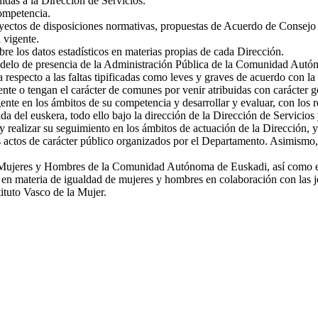
idas a la Dirección de Servicios.
competencia.
proyectos de disposiciones normativas, propuestas de Acuerdo de Consejo
 vigente.
bre los datos estadísticos en materias propias de cada Dirección.
delo de presencia de la Administración Pública de la Comunidad Autónom
respecto a las faltas tipificadas como leves y graves de acuerdo con la 
nte o tengan el carácter de comunes por venir atribuidas con carácter ge
ente en los ámbitos de su competencia y desarrollar y evaluar, con los 
a del euskera, todo ello bajo la dirección de la Dirección de Servicios 
y realizar su seguimiento en los ámbitos de actuación de la Dirección, y 
 actos de carácter público organizados por el Departamento. Asimismo, en
e Mujeres y Hombres de la Comunidad Autónoma de Euskadi, así como ejec
s en materia de igualdad de mujeres y hombres en colaboración con las je
ituto Vasco de la Mujer.