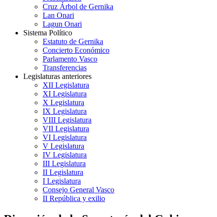
Cruz Árbol de Gernika
Lan Onari
Lagun Onari
Sistema Político
Estatuto de Gernika
Concierto Económico
Parlamento Vasco
Transferencias
Legislaturas anteriores
XII Legislatura
XI Legislatura
X Legislatura
IX Legislatura
VIII Legislatura
VII Legislatura
VI Legislatura
V Legislatura
IV Legislatura
III Legislatura
II Legislatura
I Legislatura
Consejo General Vasco
II República y exilio