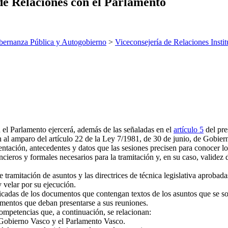
 de Relaciones con el Parlamento
ernanza Pública y Autogobierno
>
Viceconsejería de Relaciones Instit
 el Parlamento ejercerá, además de las señaladas en el
artículo 5
del pre
al amparo del artículo 22 de la Ley 7/1981, de 30 de junio, de Gobier
mentación, antecedentes y datos que las sesiones precisen para conocer l
ancieros y formales necesarios para la tramitación y, en su caso, valide
tramitación de asuntos y las directrices de técnica legislativa aprobad
y velar por su ejecución.
ticadas de los documentos que contengan textos de los asuntos que se s
umentos que deban presentarse a sus reuniones.
ompetencias que, a continuación, se relacionan:
Gobierno Vasco y el Parlamento Vasco.