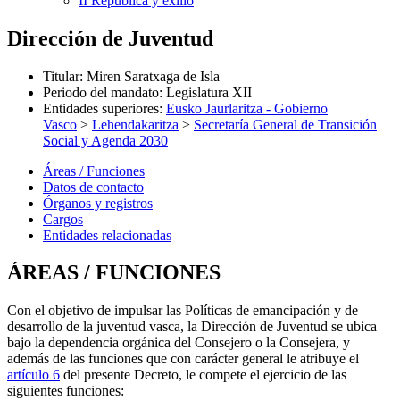
II República y exilio
Dirección de Juventud
Titular
:
Miren Saratxaga de Isla
Periodo del mandato
:
Legislatura XII
Entidades superiores
:
Eusko Jaurlaritza - Gobierno
Vasco
>
Lehendakaritza
>
Secretaría General de Transición
Social y Agenda 2030
Áreas / Funciones
Datos de contacto
Órganos y registros
Cargos
Entidades relacionadas
ÁREAS / FUNCIONES
Con el objetivo de impulsar las Políticas de emancipación y de
desarrollo de la juventud vasca, la Dirección de Juventud se ubica
bajo la dependencia orgánica del Consejero o la Consejera, y
además de las funciones que con carácter general le atribuye el
artículo 6
del presente Decreto, le compete el ejercicio de las
siguientes funciones: