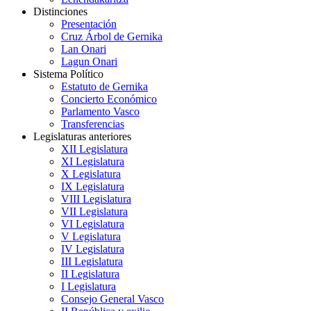
Distinciones
Presentación
Cruz Árbol de Gernika
Lan Onari
Lagun Onari
Sistema Político
Estatuto de Gernika
Concierto Económico
Parlamento Vasco
Transferencias
Legislaturas anteriores
XII Legislatura
XI Legislatura
X Legislatura
IX Legislatura
VIII Legislatura
VII Legislatura
VI Legislatura
V Legislatura
IV Legislatura
III Legislatura
II Legislatura
I Legislatura
Consejo General Vasco