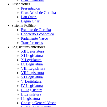
Distinciones
Presentación
Cruz Árbol de Gernika
Lan Onari
Lagun Onari
Sistema Político
Estatuto de Gernika
Concierto Económico
Parlamento Vasco
Transferencias
Legislaturas anteriores
XII Legislatura
XI Legislatura
X Legislatura
IX Legislatura
VIII Legislatura
VII Legislatura
VI Legislatura
V Legislatura
IV Legislatura
III Legislatura
II Legislatura
I Legislatura
Consejo General Vasco