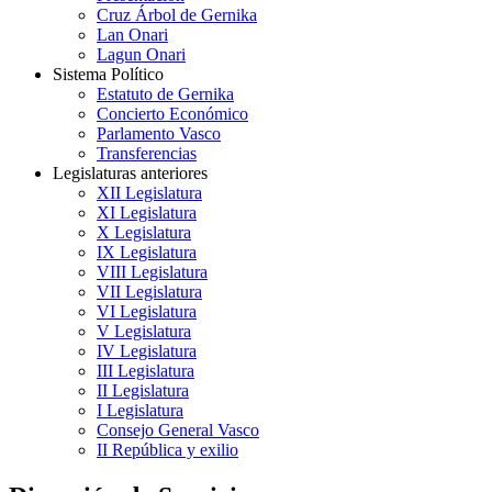
Cruz Árbol de Gernika
Lan Onari
Lagun Onari
Sistema Político
Estatuto de Gernika
Concierto Económico
Parlamento Vasco
Transferencias
Legislaturas anteriores
XII Legislatura
XI Legislatura
X Legislatura
IX Legislatura
VIII Legislatura
VII Legislatura
VI Legislatura
V Legislatura
IV Legislatura
III Legislatura
II Legislatura
I Legislatura
Consejo General Vasco
II República y exilio