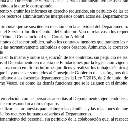
crita a la Dirección de Servicios es el servicio administrativo de aseso
bito, a la que le corresponde:
ento y emitir los informes en derecho requeridos, sin perjuicio de las 
e los recursos administrativos interpuestos contra actos del Departamen
atrimonial que se susciten en relación con la actividad del Departamento.
n el Servicio Jurídico Central del Gobierno Vasco, relativas a los requer
 Tribunal Constitucional y la Comisión Arbitral.
ntratos del sector público, salvo los contratos menores que tramiten las r
 las normativamente atribuidas a otros órganos. Asimismo, le correspo
de
s en la misma y sobre la ejecución de los contratos, sin perjuicio de la
s al Departamento en materia de Fundaciones por la legislación vigente
, así como emitir los informes jurídicos y realizar los trabajos técnico-
 que hayan de ser sometidos al Consejo de Gobierno o a sus órganos de
tribuye a las asesorías departamentales la Ley 7/2016, de 2 de junio, 
erno Vasco, así como las demás funciones que se le asignen en el ámbito
n relación con las personas adscritas al Departamento, ejerciendo las c
 que correspondan a otros órganos.
lizar las propuestas para elaborar las plantillas y las relaciones de pu
 de los recursos humanos adscritos al Departamento.
amiento del personal, sin perjuicio de la colaboración que, al respect