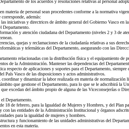
epartamento de los acuerdos y resoluciones relativas al personal adopt
 en materia de personal sean procedentes conforme a la normativa vigen
e corresponde, además:
ar las iniciativas y directrices de ámbito general del Gobierno Vasco en
el Departamento.
formación y atención ciudadana del Departamento (niveles 2 y 3 de aten
zenean.
erencias, quejas y reclamaciones de la ciudadanía relativas a sus derec
 informáticas y telemáticas del Departamento, asegurando con las Direcc
artamento relacionadas con la distribución física y el equipamiento de pu
ntos de la Administración. Mantener las dependencias del Departamento,
tica respecto de aplicaciones y soportes para el Departamento, siempre 
del País Vasco de las disposiciones y actos administrativos.
, coordinar y dinamizar la labor realizada en materia de normalización l
o ámbito que gestione el Departamento, para lo que se le adscribirá la 
 que excedan del ámbito propio de alguna de las Viceconsejerías o Dire
n el Departamento.
5, de 18 de febrero, para la Igualdad de Mujeres y Hombres, y del Plan 
con las entidades de la Administración Institucional y órganos adscritos
unidades para la igualdad de mujeres y hombres.
structura y funcionamiento de las unidades administrativas del Departam
entos en esta materia.