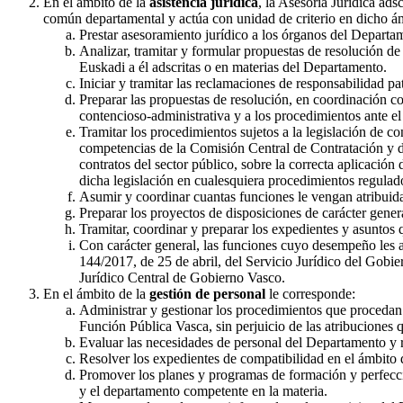
En el ámbito de la
asistencia jurídica
, la Asesoría Jurídica ads
común departamental y actúa con unidad de criterio en dicho ám
Prestar asesoramiento jurídico a los órganos del Departam
Analizar, tramitar y formular propuestas de resolución d
Euskadi a él adscritas o en materias del Departamento.
Iniciar y tramitar las reclamaciones de responsabilidad p
Preparar las propuestas de resolución, en coordinación co
contencioso-administrativa y a los procedimientos ante el
Tramitar los procedimientos sujetos a la legislación de co
competencias de la Comisión Central de Contratación y de
contratos del sector público, sobre la correcta aplicación 
dicha legislación en cualesquiera procedimientos regulado
Asumir y coordinar cuantas funciones le vengan atribuida
Preparar los proyectos de disposiciones de carácter general
Tramitar, coordinar y preparar los expedientes y asuntos
Con carácter general, las funciones cuyo desempeño les a
144/2017, de 25 de abril, del Servicio Jurídico del Gobi
Jurídico Central de Gobierno Vasco.
En el ámbito de la
gestión de personal
le corresponde:
Administrar y gestionar los procedimientos que procedan e
Función Pública Vasca, sin perjuicio de las atribuciones
Evaluar las necesidades de personal del Departamento y rea
Resolver los expedientes de compatibilidad en el ámbito
Promover los planes y programas de formación y perfeccion
y el departamento competente en la materia.