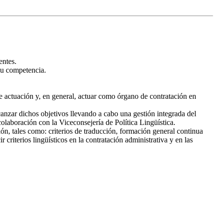
entes.
 su competencia.
de actuación y, en general, actuar como órgano de contratación en
lcanzar dichos objetivos llevando a cabo una gestión integrada del
colaboración con la Viceconsejería de Política Lingüística.
n, tales como: criterios de traducción, formación general continua
riterios lingüísticos en la contratación administrativa y en las