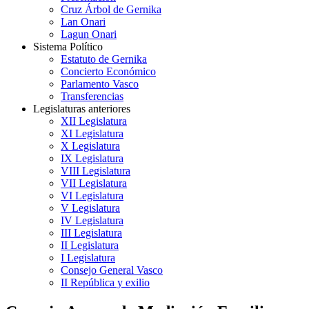
Cruz Árbol de Gernika
Lan Onari
Lagun Onari
Sistema Político
Estatuto de Gernika
Concierto Económico
Parlamento Vasco
Transferencias
Legislaturas anteriores
XII Legislatura
XI Legislatura
X Legislatura
IX Legislatura
VIII Legislatura
VII Legislatura
VI Legislatura
V Legislatura
IV Legislatura
III Legislatura
II Legislatura
I Legislatura
Consejo General Vasco
II República y exilio