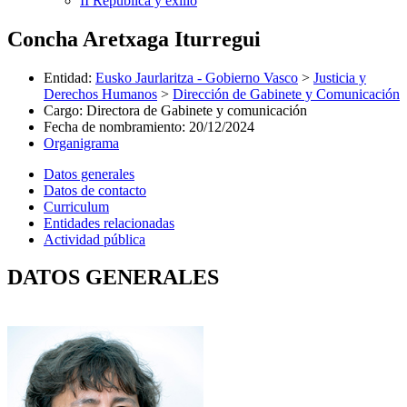
II República y exilio
Concha Aretxaga Iturregui
Entidad
:
Eusko Jaurlaritza - Gobierno Vasco
>
Justicia y
Derechos Humanos
>
Dirección de Gabinete y Comunicación
Cargo
:
Directora de Gabinete y comunicación
Fecha de nombramiento
:
20/12/2024
Organigrama
Datos generales
Datos de contacto
Curriculum
Entidades relacionadas
Actividad pública
DATOS GENERALES