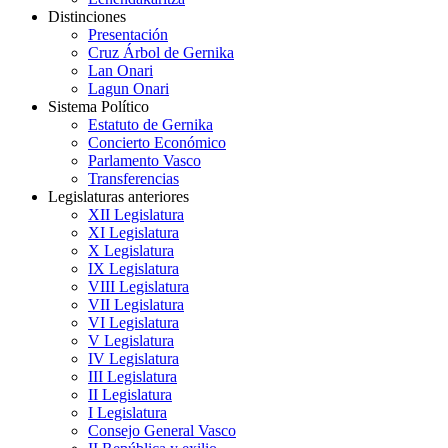
Distinciones
Presentación
Cruz Árbol de Gernika
Lan Onari
Lagun Onari
Sistema Político
Estatuto de Gernika
Concierto Económico
Parlamento Vasco
Transferencias
Legislaturas anteriores
XII Legislatura
XI Legislatura
X Legislatura
IX Legislatura
VIII Legislatura
VII Legislatura
VI Legislatura
V Legislatura
IV Legislatura
III Legislatura
II Legislatura
I Legislatura
Consejo General Vasco