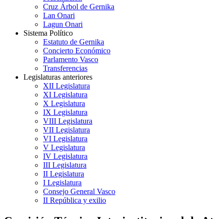
Cruz Árbol de Gernika
Lan Onari
Lagun Onari
Sistema Político
Estatuto de Gernika
Concierto Económico
Parlamento Vasco
Transferencias
Legislaturas anteriores
XII Legislatura
XI Legislatura
X Legislatura
IX Legislatura
VIII Legislatura
VII Legislatura
VI Legislatura
V Legislatura
IV Legislatura
III Legislatura
II Legislatura
I Legislatura
Consejo General Vasco
II República y exilio