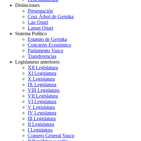
Distinciones
Presentación
Cruz Árbol de Gernika
Lan Onari
Lagun Onari
Sistema Político
Estatuto de Gernika
Concierto Económico
Parlamento Vasco
Transferencias
Legislaturas anteriores
XII Legislatura
XI Legislatura
X Legislatura
IX Legislatura
VIII Legislatura
VII Legislatura
VI Legislatura
V Legislatura
IV Legislatura
III Legislatura
II Legislatura
I Legislatura
Consejo General Vasco