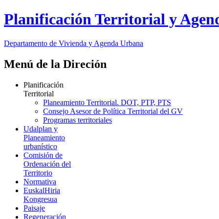
Planificación Territorial y Age
Departamento de Vivienda y Agenda Urbana
Menú de la Direción
Planificación
Territorial
Planeamiento Territorial. DOT, PTP, PTS
Consejo Asesor de Política Territorial del GV
Programas territoriales
Udalplan y
Planeamiento
urbanístico
Comisión de
Ordenación del
Territorio
Normativa
EuskalHiria
Kongresua
Paisaje
Regeneración