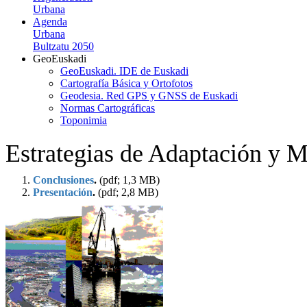
Urbana
Agenda
Urbana
Bultzatu 2050
GeoEuskadi
GeoEuskadi. IDE de Euskadi
Cartografía Básica y Ortofotos
Geodesia. Red GPS y GNSS de Euskadi
Normas Cartográficas
Toponimia
Estrategias de Adaptación y M
Conclusiones
.
(pdf; 1,3 MB)
Presentación
.
(pdf; 2,8 MB)