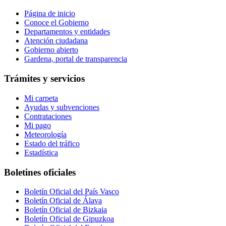
Página de inicio
Conoce el Gobierno
Departamentos y entidades
Atención ciudadana
Gobierno abierto
Gardena, portal de transparencia
Trámites y servicios
Mi carpeta
Ayudas y subvenciones
Contrataciones
Mi pago
Meteorología
Estado del tráfico
Estadística
Boletines oficiales
Boletín Oficial del País Vasco
Boletín Oficial de Álava
Boletín Oficial de Bizkaia
Boletín Oficial de Gipuzkoa