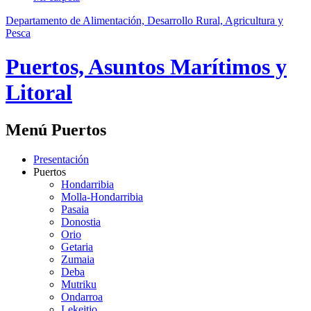
Departamento de Alimentación, Desarrollo Rural, Agricultura y
Pesca
Puertos, Asuntos Marítimos y
Litoral
Menú Puertos
Presentación
Puertos
Hondarribia
Molla-Hondarribia
Pasaia
Donostia
Orio
Getaria
Zumaia
Deba
Mutriku
Ondarroa
Lekeitio