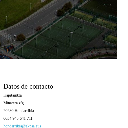
Datos de contacto
Kapitaintza
Minatera z/g
20280 Hondarribia
0034 943 641 711
hondarribia@ekpsa.eus