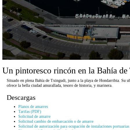
Un pintoresco rincón en la Bahía de
Situado en plena Bahía de Txingudi, junto a la playa de Hondarribia. Su ubi
ofrece la bella ciudad amurallada, tesoro de historia, y marinera.
Descargas
Planos de amarres
Tarifas (PDF)
Solicitud de amarre
Solicitud cambio de embarcación o de amarre
Solicitud de autorización para ocupación de instalaciones portuarias