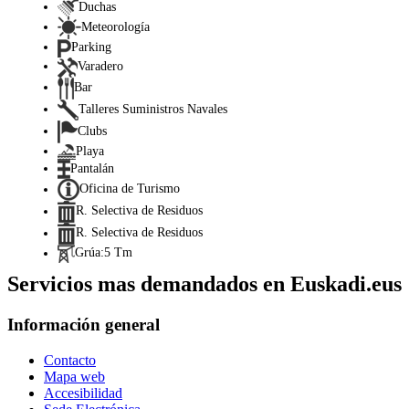
Duchas
Meteorología
Parking
Varadero
Bar
Talleres Suministros Navales
Clubs
Playa
Pantalán
Oficina de Turismo
R. Selectiva de Residuos
R. Selectiva de Residuos
Grúa:5 Tm
Servicios mas demandados en Euskadi.eus
Información general
Contacto
Mapa web
Accesibilidad