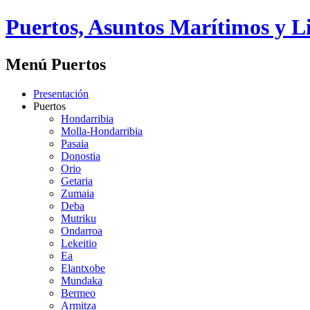
Puertos, Asuntos Marítimos y Li
Menú Puertos
Presentación
Puertos
Hondarribia
Molla-Hondarribia
Pasaia
Donostia
Orio
Getaria
Zumaia
Deba
Mutriku
Ondarroa
Lekeitio
Ea
Elantxobe
Mundaka
Bermeo
Armitza