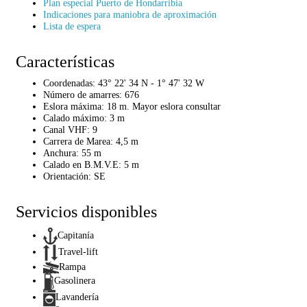
Plan especial Puerto de Hondarribia
Indicaciones para maniobra de aproximación
Lista de espera
Características
Coordenadas:
43° 22' 34 N - 1° 47' 32 W
Número de amarres:
676
Eslora máxima:
18 m. Mayor eslora consultar
Calado máximo:
3 m
Canal VHF:
9
Carrera de Marea:
4,5 m
Anchura:
55 m
Calado en B.M.V.E:
5 m
Orientación:
SE
Servicios disponibles
Capitanía
Travel-lift
Rampa
Gasolinera
Lavandería