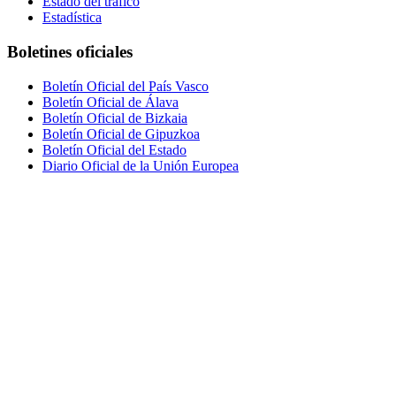
Estado del tráfico
Estadística
Boletines oficiales
Boletín Oficial del País Vasco
Boletín Oficial de Álava
Boletín Oficial de Bizkaia
Boletín Oficial de Gipuzkoa
Boletín Oficial del Estado
Diario Oficial de la Unión Europea