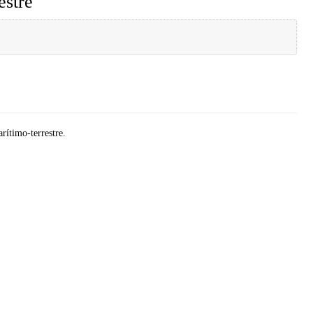
estre
rítimo-terrestre.