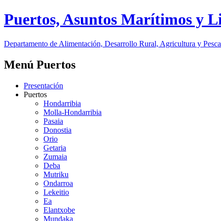
Puertos, Asuntos Marítimos y Li
Departamento de Alimentación, Desarrollo Rural, Agricultura y Pesca
Menú Puertos
Presentación
Puertos
Hondarribia
Molla-Hondarribia
Pasaia
Donostia
Orio
Getaria
Zumaia
Deba
Mutriku
Ondarroa
Lekeitio
Ea
Elantxobe
Mundaka