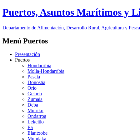
Puertos, Asuntos Marítimos y Li
Departamento de Alimentación, Desarrollo Rural, Agricultura y Pesca
Menú Puertos
Presentación
Puertos
Hondarribia
Molla-Hondarribia
Pasaia
Donostia
Orio
Getaria
Zumaia
Deba
Mutriku
Ondarroa
Lekeitio
Ea
Elantxobe
Mundaka