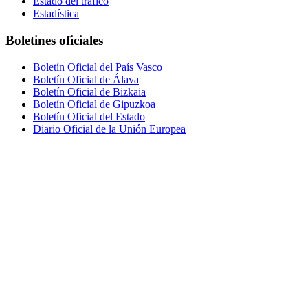
Estado del tráfico
Estadística
Boletines oficiales
Boletín Oficial del País Vasco
Boletín Oficial de Álava
Boletín Oficial de Bizkaia
Boletín Oficial de Gipuzkoa
Boletín Oficial del Estado
Diario Oficial de la Unión Europea