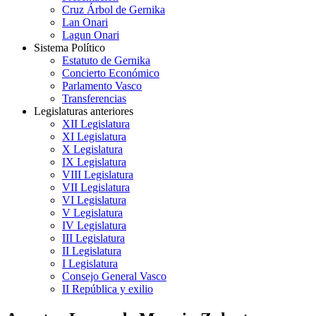
Cruz Árbol de Gernika
Lan Onari
Lagun Onari
Sistema Político
Estatuto de Gernika
Concierto Económico
Parlamento Vasco
Transferencias
Legislaturas anteriores
XII Legislatura
XI Legislatura
X Legislatura
IX Legislatura
VIII Legislatura
VII Legislatura
VI Legislatura
V Legislatura
IV Legislatura
III Legislatura
II Legislatura
I Legislatura
Consejo General Vasco
II República y exilio