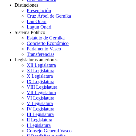
Distinciones
Presentación
Cruz Árbol de Gernika
Lan Onari
Lagun Onari
Sistema Político
Estatuto de Gernika
Concierto Económico
Parlamento Vasco
Transferencias
Legislaturas anteriores
XII Legislatura
XI Legislatura
X Legislatura
IX Legislatura
VIII Legislatura
VII Legislatura
VI Legislatura
V Legislatura
IV Legislatura
III Legislatura
II Legislatura
I Legislatura
Consejo General Vasco