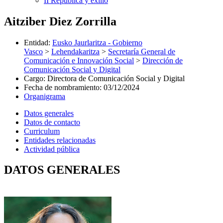
II República y exilio
Aitziber Diez Zorrilla
Entidad
:
Eusko Jaurlaritza - Gobierno
Vasco
>
Lehendakaritza
>
Secretaría General de
Comunicación e Innovación Social
>
Dirección de
Comunicación Social y Digital
Cargo
:
Directora de Comunicación Social y Digital
Fecha de nombramiento
:
03/12/2024
Organigrama
Datos generales
Datos de contacto
Curriculum
Entidades relacionadas
Actividad pública
DATOS GENERALES