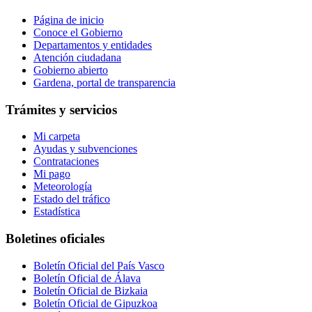
Página de inicio
Conoce el Gobierno
Departamentos y entidades
Atención ciudadana
Gobierno abierto
Gardena, portal de transparencia
Trámites y servicios
Mi carpeta
Ayudas y subvenciones
Contrataciones
Mi pago
Meteorología
Estado del tráfico
Estadística
Boletines oficiales
Boletín Oficial del País Vasco
Boletín Oficial de Álava
Boletín Oficial de Bizkaia
Boletín Oficial de Gipuzkoa