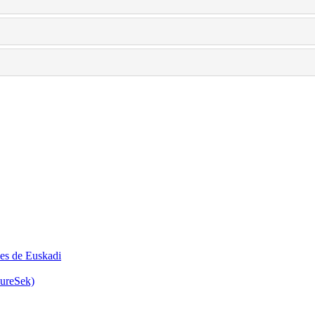
les de Euskadi
GureSek)