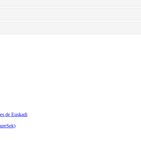
les de Euskadi
GureSek)