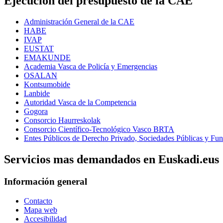
Ejecución del presupuesto de la CAE
Administración General de la CAE
HABE
IVAP
EUSTAT
EMAKUNDE
Academia Vasca de Policía y Emergencias
OSALAN
Kontsumobide
Lanbide
Autoridad Vasca de la Competencia
Gogora
Consorcio Haurreskolak
Consorcio Científico-Tecnológico Vasco BRTA
Entes Públicos de Derecho Privado, Sociedades Públicas y Fun
Servicios mas demandados en Euskadi.eus
Información general
Contacto
Mapa web
Accesibilidad