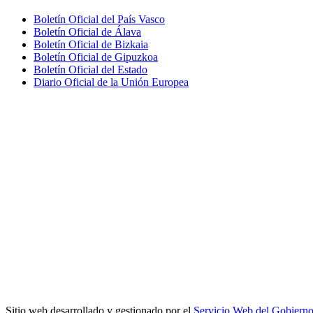
Boletín Oficial del País Vasco
Boletín Oficial de Álava
Boletín Oficial de Bizkaia
Boletín Oficial de Gipuzkoa
Boletín Oficial del Estado
Diario Oficial de la Unión Europea
Sitio web desarrollado y gestionado por el
Servicio Web del Gobiern