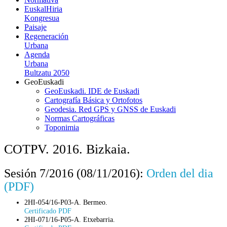
EuskalHiria
Kongresua
Paisaje
Regeneración
Urbana
Agenda
Urbana
Bultzatu 2050
GeoEuskadi
GeoEuskadi. IDE de Euskadi
Cartografía Básica y Ortofotos
Geodesia. Red GPS y GNSS de Euskadi
Normas Cartográficas
Toponimia
COTPV. 2016. Bizkaia.
Sesión 7/2016 (08/11/2016):
Orden del dia
(PDF)
2HI-054/16-P03-A. Bermeo.
Certificado PDF
2HI-071/16-P05-A. Etxebarria.