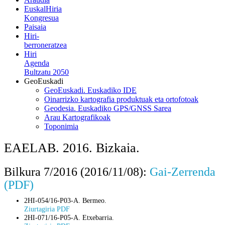
EuskalHiria
Kongresua
Paisaia
Hiri-
berroneratzea
Hiri
Agenda
Bultzatu 2050
GeoEuskadi
GeoEuskadi. Euskadiko IDE
Oinarrizko kartografia produktuak eta ortofotoak
Geodesia. Euskadiko GPS/GNSS Sarea
Arau Kartografikoak
Toponimia
EAELAB. 2016. Bizkaia.
Bilkura 7/2016 (2016/11/08):
Gai-Zerrenda
(PDF)
2HI-054/16-P03-A. Bermeo.
Ziurtagiria PDF
2HI-071/16-P05-A. Etxebarria.