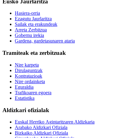
Eusko Jaurlaritza
Hasiera-orria
Ezagutu Jaurlaritza
Sailak eta erakundeak
Arreta Zerbitzua
Gobernu irekia
Gardena, gardetasunaren ataria
Tramiteak eta zerbitzuak
Nire karpeta
Dirulaguntzak
Kontratazioak
Nire ordainketa
Eguraldia
Trafikoaren egoera
Estatistika
Aldizkari ofizialak
Euskal Herriko Agintaritzaren Aldizkaria
Arabako Aldizkari Ofiziala
Bizkaiko Aldizkari Ofiziala