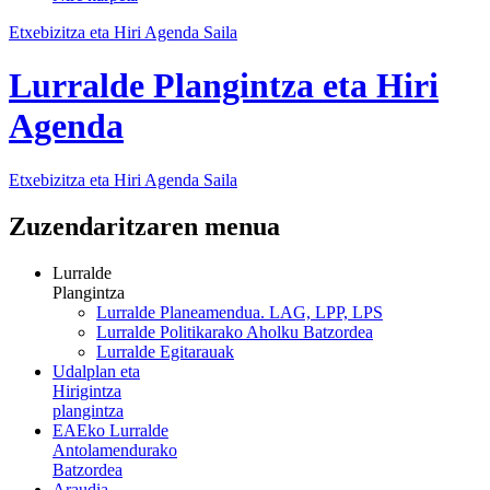
Etxebizitza eta Hiri Agenda Saila
Lurralde Plangintza eta Hiri
Agenda
Etxebizitza eta Hiri Agenda Saila
Zuzendaritzaren menua
Lurralde
Plangintza
Lurralde Planeamendua. LAG, LPP, LPS
Lurralde Politikarako Aholku Batzordea
Lurralde Egitarauak
Udalplan eta
Hirigintza
plangintza
EAEko Lurralde
Antolamendurako
Batzordea
Araudia