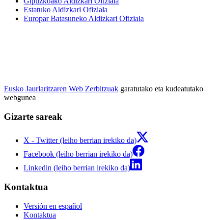
Gipuzkoako Aldizkari Ofiziala
Estatuko Aldizkari Ofiziala
Europar Batasuneko Aldizkari Ofiziala
Eusko Jaurlaritzaren Web Zerbitzuak
garatutako eta kudeatutako
webgunea
Gizarte sareak
X - Twitter (leiho berrian irekiko da)
Facebook (leiho berrian irekiko da)
Linkedin (leiho berrian irekiko da)
Kontaktua
Versión en español
Kontaktua