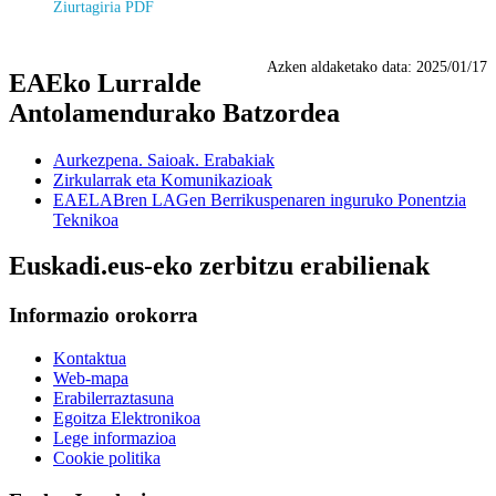
Ziurtagiria PDF
Azken aldaketako data:
2025/01/17
EAEko Lurralde
Antolamendurako Batzordea
Aurkezpena. Saioak. Erabakiak
Zirkularrak eta Komunikazioak
EAELABren LAGen Berrikuspenaren inguruko Ponentzia
Teknikoa
Euskadi.eus-eko zerbitzu erabilienak
Informazio orokorra
Kontaktua
Web-mapa
Erabilerraztasuna
Egoitza Elektronikoa
Lege informazioa
Cookie politika