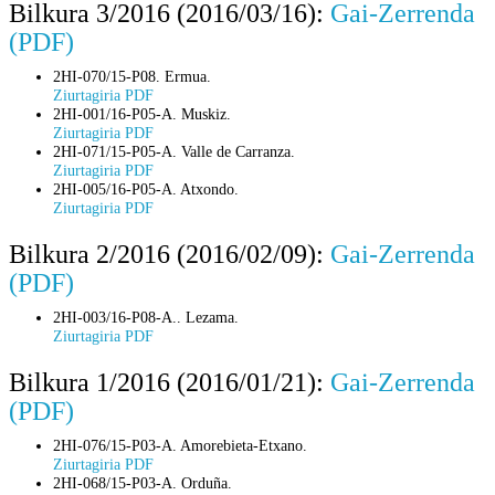
Bilkura 3/2016 (2016/03/16):
Gai-Zerrenda
(PDF)
2HI-070/15-P08. Ermua.
Ziurtagiria PDF
2HI-001/16-P05-A. Muskiz.
Ziurtagiria PDF
2HI-071/15-P05-A. Valle de Carranza.
Ziurtagiria PDF
2HI-005/16-P05-A. Atxondo.
Ziurtagiria PDF
Bilkura 2/2016 (2016/02/09):
Gai-Zerrenda
(PDF)
2HI-003/16-P08-A.. Lezama.
Ziurtagiria PDF
Bilkura 1/2016 (2016/01/21):
Gai-Zerrenda
(PDF)
2HI-076/15-P03-A. Amorebieta-Etxano.
Ziurtagiria PDF
2HI-068/15-P03-A. Orduña.