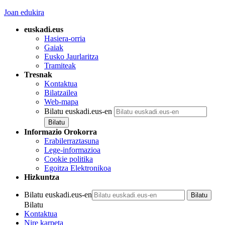
Joan edukira
euskadi.eus
Hasiera-orria
Gaiak
Eusko Jaurlaritza
Tramiteak
Tresnak
Kontaktua
Bilatzailea
Web-mapa
Bilatu euskadi.eus-en
Informazio Orokorra
Erabilerraztasuna
Lege-informazioa
Cookie politika
Egoitza Elektronikoa
Hizkuntza
Bilatu euskadi.eus-en
Bilatu
Kontaktua
Nire karpeta