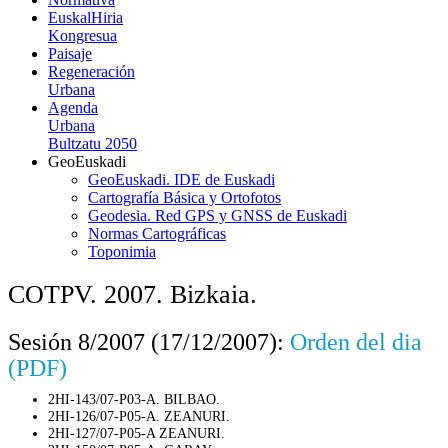
EuskalHiria
Kongresua
Paisaje
Regeneración
Urbana
Agenda
Urbana
Bultzatu 2050
GeoEuskadi
GeoEuskadi. IDE de Euskadi
Cartografía Básica y Ortofotos
Geodesia. Red GPS y GNSS de Euskadi
Normas Cartográficas
Toponimia
COTPV. 2007. Bizkaia.
Sesión 8/2007 (17/12/2007):
Orden del dia
(PDF)
2HI-143/07-P03-A. BILBAO.
2HI-126/07-P05-A. ZEANURI.
2HI-127/07-P05-A ZEANURI.