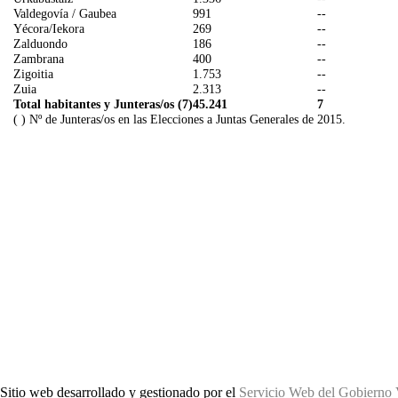
Valdegovía / Gaubea
991
--
Yécora/Iekora
269
--
Zalduondo
186
--
Zambrana
400
--
Zigoitia
1.753
--
Zuia
2.313
--
Total habitantes y Junteras/os (7)
45.241
7
( ) Nº de Junteras/os en las Elecciones a Juntas Generales de 2015.
Sitio web desarrollado y gestionado por el
Servicio Web del Gobierno