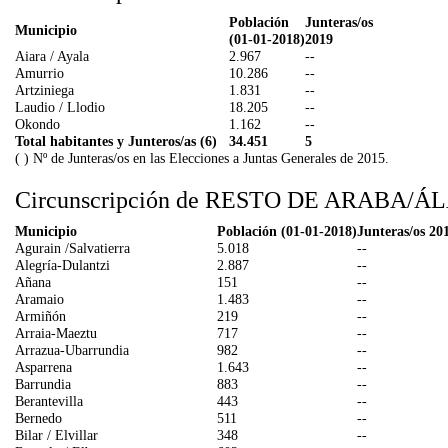
Población
Junteras/os
Municipio
(01-01-2018)
2019
Aiara / Ayala
2.967
--
Amurrio
10.286
--
Artziniega
1.831
--
Laudio / Llodio
18.205
--
Okondo
1.162
--
Total habitantes y Junteros/as (6)
34.451
5
( ) Nº de Junteras/os en las Elecciones a Juntas Generales de 2015.
Circunscripción de RESTO DE ARABA/Á
Municipio
Población (01-01-2018)
Junteras/os 20
Agurain /Salvatierra
5.018
--
Alegría-Dulantzi
2.887
--
Añana
151
--
Aramaio
1.483
--
Armiñón
219
--
Arraia-Maeztu
717
--
Arrazua-Ubarrundia
982
--
Asparrena
1.643
--
Barrundia
883
--
Berantevilla
443
--
Bernedo
511
--
Bilar / Elvillar
348
--