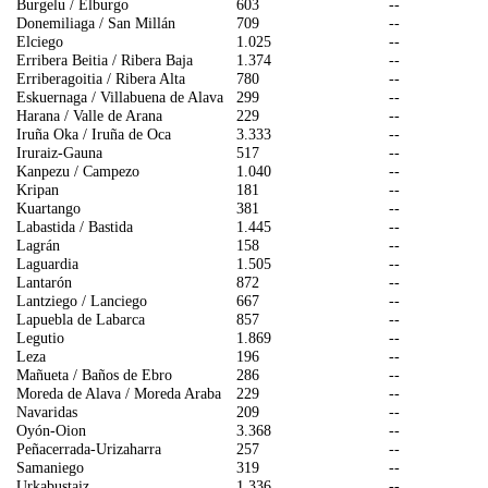
Burgelu / Elburgo
603
--
Donemiliaga / San Millán
709
--
Elciego
1.025
--
Erribera Beitia / Ribera Baja
1.374
--
Erriberagoitia / Ribera Alta
780
--
Eskuernaga / Villabuena de Alava
299
--
Harana / Valle de Arana
229
--
Iruña Oka / Iruña de Oca
3.333
--
Iruraiz-Gauna
517
--
Kanpezu / Campezo
1.040
--
Kripan
181
--
Kuartango
381
--
Labastida / Bastida
1.445
--
Lagrán
158
--
Laguardia
1.505
--
Lantarón
872
--
Lantziego / Lanciego
667
--
Lapuebla de Labarca
857
--
Legutio
1.869
--
Leza
196
--
Mañueta / Baños de Ebro
286
--
Moreda de Alava / Moreda Araba
229
--
Navaridas
209
--
Oyón-Oion
3.368
--
Peñacerrada-Urizaharra
257
--
Samaniego
319
--
Urkabustaiz
1.336
--