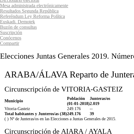
Diccionario electoral
Mesa administrada electrónicamente
Resultados Segunda República
Referéndum Ley Reforma Política
Euskadi. Demotek
Buzón de consultas
Suscripción
Conócenos
Compartir
Elecciones Juntas Generales 2019. Número
ARABA/ÁLAVA Reparto de Juntera
Circunscripción de VITORIA-GASTEIZ
Población
Junteras/os
Municipio
(01-01-2018)
2.019
Vitoria-Gasteiz
249.176
--
Total habitantes y Junteros/as (38)
249.176
39
( ) Nº de Junteras/os en las Elecciones a Juntas Generales de 2015.
Circunscripción de AIARA / AYALA