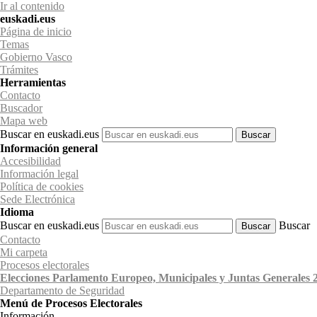
Ir al contenido
euskadi.eus
Página de inicio
Temas
Gobierno Vasco
Trámites
Herramientas
Contacto
Buscador
Mapa web
Buscar en euskadi.eus
Información general
Accesibilidad
Información legal
Política de cookies
Sede Electrónica
Idioma
Buscar en euskadi.eus
Buscar
Contacto
Mi carpeta
Procesos electorales
Elecciones Parlamento Europeo, Municipales y Juntas Generales 
Departamento
de Seguridad
Menú de Procesos Electorales
Información