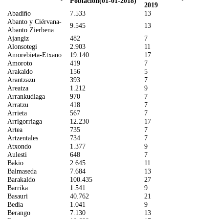
Población(01-01-2018)
2019
Abadiño
7.533
13
Abanto y Ciérvana-
9.545
13
Abanto Zierbena
Ajangiz
482
7
Alonsotegi
2.903
11
Amorebieta-Etxano
19.140
17
Amoroto
419
7
Arakaldo
156
5
Arantzazu
393
7
Areatza
1.212
9
Arrankudiaga
970
7
Arratzu
418
7
Arrieta
567
7
Arrigorriaga
12.230
17
Artea
735
7
Artzentales
734
7
Atxondo
1.377
9
Aulesti
648
7
Bakio
2.645
11
Balmaseda
7.684
13
Barakaldo
100.435
27
Barrika
1.541
9
Basauri
40.762
21
Bedia
1.041
9
Berango
7.130
13