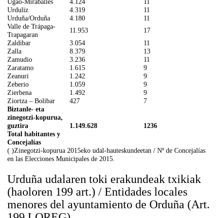
Ugao-Miraballes
4.124
11
Urduliz
4.319
11
Urduña/Orduña
4.180
11
Valle de Trápaga-
11.953
17
Trapagaran
Zaldibar
3.054
11
Zalla
8.379
13
Zamudio
3.236
11
Zaratamo
1.615
9
Zeanuri
1.242
9
Zeberio
1.059
9
Zierbena
1.492
9
Ziortza – Bolibar
427
7
Biztanle- eta
zinegotzi-kopurua,
guztira
1.149.628
1236
Total habitantes y
Concejalías
( )Zinegotzi-kopurua 2015eko udal-hauteskundeetan / Nº de Concejalías
en las Elecciones Municipales de 2015.
Urduña udalaren toki erakundeak txikiak
(haoloren 199 art.) / Entidades locales
menores del ayuntamiento de Orduña (Art.
199 LOREG)