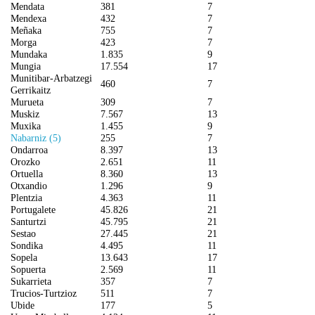
Mendata
381
7
Mendexa
432
7
Meñaka
755
7
Morga
423
7
Mundaka
1.835
9
Mungia
17.554
17
Munitibar-Arbatzegi
460
7
Gerrikaitz
Murueta
309
7
Muskiz
7.567
13
Muxika
1.455
9
Nabarniz (5)
255
7
Ondarroa
8.397
13
Orozko
2.651
11
Ortuella
8.360
13
Otxandio
1.296
9
Plentzia
4.363
11
Portugalete
45.826
21
Santurtzi
45.795
21
Sestao
27.445
21
Sondika
4.495
11
Sopela
13.643
17
Sopuerta
2.569
11
Sukarrieta
357
7
Trucios-Turtzioz
511
7
Ubide
177
5