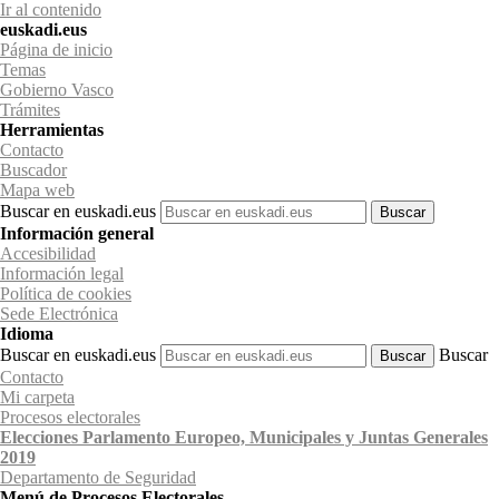
Ir al contenido
euskadi.eus
Página de inicio
Temas
Gobierno Vasco
Trámites
Herramientas
Contacto
Buscador
Mapa web
Buscar en euskadi.eus
Información general
Accesibilidad
Información legal
Política de cookies
Sede Electrónica
Idioma
Buscar en euskadi.eus
Buscar
Contacto
Mi carpeta
Procesos electorales
Elecciones Parlamento Europeo, Municipales y Juntas Generales
2019
Departamento
de Seguridad
Menú de Procesos Electorales