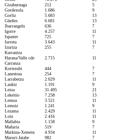
Gizaburuaga
212
5
Gordexola
1.686
9
Gorliz
5.683
13
Güeñes
6.681
13
Ibarrangelu
636
7
Igorre
4.257
11
Ispaster
725
7
Iurreta
3.643
11
Izurtza
255
7
Karrantza
Harana/Valle cde
2.715
11
Carranza
Kortezubi
444
7
Lanestosa
254
7
Larrabetzu
2.029
11
Laukiz
1.191
9
Leioa
31.495
21
Lekeitio
7.258
13
Lemoa
3.521
11
Lemoiz
1.241
9
Lezama
2.429
11
Loiu
2.416
11
Mallabia
1.158
9
Mañaria
519
7
Markina-Xemein
4.934
11
Maruri-Jatabe
982
7