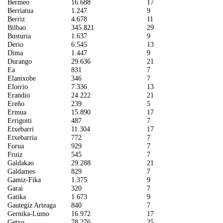
Bermeo
16.688
17
Berriatua
1.247
9
Berriz
4.678
11
Bilbao
345.821
29
Busturia
1.637
9
Derio
6.545
13
Dima
1.447
9
Durango
29.636
21
Ea
831
7
Elantxobe
346
7
Elorrio
7.336
13
Erandio
24.222
21
Ereño
239
5
Ermua
15.890
17
Errigoiti
487
7
Etxebarri
11.304
17
Etxebarria
772
7
Forua
929
7
Fruiz
545
7
Galdakao
29.288
21
Galdames
829
7
Gamiz-Fika
1.375
9
Garai
320
7
Gatika
1.673
9
Gautegiz Arteaga
840
7
Gernika-Lumo
16.972
17
Getxo
78.276
25