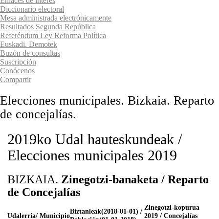
Enlaces de interés
Diccionario electoral
Mesa administrada electrónicamente
Resultados Segunda República
Referéndum Ley Reforma Política
Euskadi. Demotek
Buzón de consultas
Suscripción
Conócenos
Compartir
Elecciones municipales. Bizkaia. Reparto
de concejalías.
2019ko Udal hauteskundeak /
Elecciones municipales 2019
BIZKAIA.
Zinegotzi-banaketa / Reparto
de Concejalías
Zinegotzi-kopurua
Biztanleak(2018-01-01) /
Udalerria/ Municipio
2019 / Concejalías