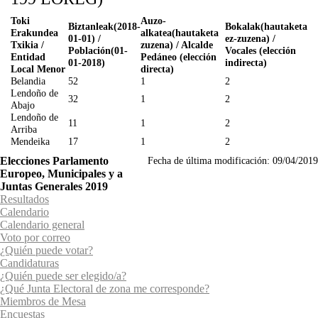
Toki
Auzo-
Biztanleak(2018-
Bokalak(hautaketa
Erakundea
alkatea(hautaketa
01-01) /
ez-zuzena) /
Txikia
/
zuzena) / Alcalde
Población(01-
Vocales (elección
Entidad
Pedáneo (elección
01-2018)
indirecta)
Local Menor
directa)
Belandia
52
1
2
Lendoño de
32
1
2
Abajo
Lendoño de
11
1
2
Arriba
Mendeika
17
1
2
Elecciones Parlamento
Fecha de última modificación:
09/04/2019
Europeo, Municipales y a
Juntas Generales 2019
Resultados
Calendario
Calendario general
Voto por correo
¿Quién puede votar?
Candidaturas
¿Quién puede ser elegido/a?
¿Qué Junta Electoral de zona me corresponde?
Miembros de Mesa
Encuestas