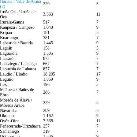
Harana / Valle de Arana
229
5
(7)
Iruña Oka / Iruña de
3.333
11
Oca
Iruraiz-Gauna
517
7
Kanpezu / Campezo
1.040
9
Kripan
181
5
Kuartango
381
7
Labastida / Bastida
1.445
9
Lagrán
158
5
Laguardia
1.505
9
Lantarón
872
7
Lantziego / Lanciego
667
7
Lapuebla de Labarca
857
7
Laudio / Llodio
18.205
17
Legutio
1.869
9
Leza
196
5
Mañueta / Baños de
286
7
Ebro
Moreda de Álava /
229
5
Moreda Araba
Navaridas
209
5
Okondo
1.162
9
Oyón-Oion
3.368
11
Peñacerrada-Urizaharra
257
7
Samaniego
319
7
Urkabustaiz
1.336
9