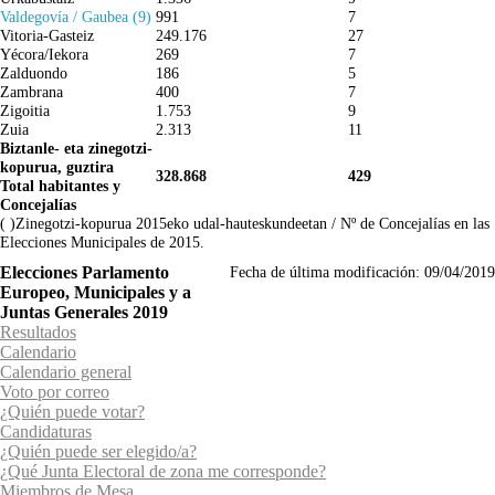
Valdegovía / Gaubea (9)
991
7
Vitoria-Gasteiz
249.176
27
Yécora/Iekora
269
7
Zalduondo
186
5
Zambrana
400
7
Zigoitia
1.753
9
Zuia
2.313
11
Biztanle- eta zinegotzi-
kopurua, guztira
328.868
429
Total habitantes y
Concejalías
( )Zinegotzi-kopurua 2015eko udal-hauteskundeetan / Nº de Concejalías en las
Elecciones Municipales de 2015.
Elecciones Parlamento
Fecha de última modificación:
09/04/2019
Europeo, Municipales y a
Juntas Generales 2019
Resultados
Calendario
Calendario general
Voto por correo
¿Quién puede votar?
Candidaturas
¿Quién puede ser elegido/a?
¿Qué Junta Electoral de zona me corresponde?
Miembros de Mesa