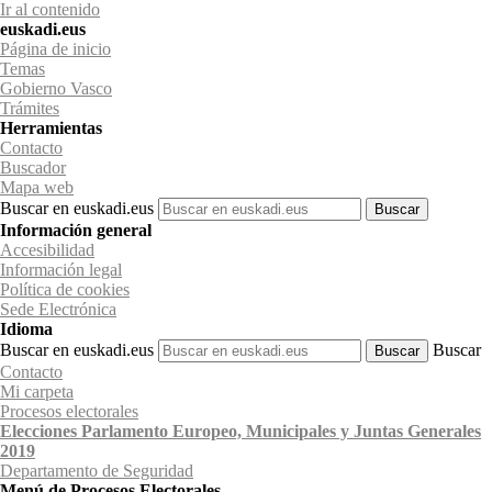
Ir al contenido
euskadi.eus
Página de inicio
Temas
Gobierno Vasco
Trámites
Herramientas
Contacto
Buscador
Mapa web
Buscar en euskadi.eus
Información general
Accesibilidad
Información legal
Política de cookies
Sede Electrónica
Idioma
Buscar en euskadi.eus
Buscar
Contacto
Mi carpeta
Procesos electorales
Elecciones Parlamento Europeo, Municipales y Juntas Generales
2019
Departamento
de Seguridad
Menú de Procesos Electorales