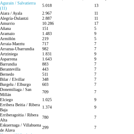
Agurain / Salvatierra
5.018
13
(11)
Aiara / Ayala
2.967
11
Alegría-Dulantzi
2.887
11
Amurrio
10.286
17
Añana
151
5
Aramaio
1.483
9
Armiñón
219
5
Arraia-Maeztu
717
7
Arrazua-Ubarrundia
982
7
Artziniega
1.831
9
Asparrena
1.643
9
Barrundia
883
7
Berantevilla
443
7
Bernedo
511
7
Bilar / Elvillar
348
7
Burgelu / Elburgo
603
7
Donemiliaga / San
709
7
Millán
Elciego
1.025
9
Erribera Beitia / Ribera
1.374
9
Baja
Erriberagoitia / Ribera
780
7
Alta
Eskuernaga / Villabuena
299
7
de Alava