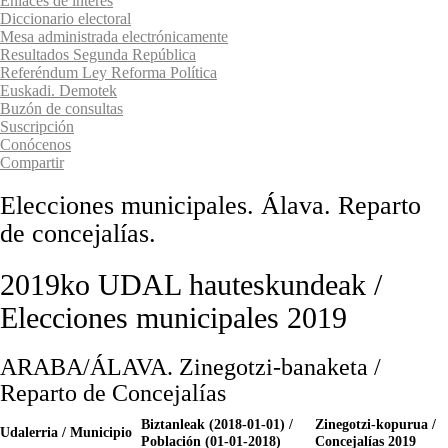
Enlaces de interés
Diccionario electoral
Mesa administrada electrónicamente
Resultados Segunda República
Referéndum Ley Reforma Política
Euskadi. Demotek
Buzón de consultas
Suscripción
Conócenos
Compartir
Elecciones municipales. Álava. Reparto
de concejalías.
2019ko UDAL hauteskundeak /
Elecciones municipales 2019
ARABA/ÁLAVA. Zinegotzi-banaketa /
Reparto de Concejalías
Biztanleak (2018-01-01) /
Zinegotzi-kopurua /
Udalerria / Municipio
Población (01-01-2018)
Concejalías 2019