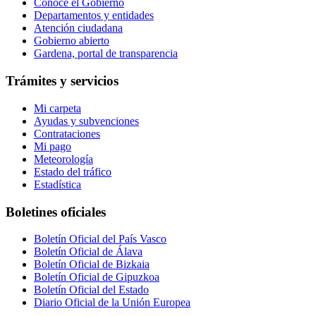
Conoce el Gobierno
Departamentos y entidades
Atención ciudadana
Gobierno abierto
Gardena, portal de transparencia
Trámites y servicios
Mi carpeta
Ayudas y subvenciones
Contrataciones
Mi pago
Meteorología
Estado del tráfico
Estadística
Boletines oficiales
Boletín Oficial del País Vasco
Boletín Oficial de Álava
Boletín Oficial de Bizkaia
Boletín Oficial de Gipuzkoa
Boletín Oficial del Estado
Diario Oficial de la Unión Europea