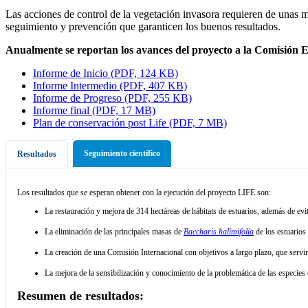
Las acciones de control de la vegetación invasora requieren de unas m
seguimiento y prevención que garanticen los buenos resultados.
Anualmente se reportan los avances del proyecto a la Comisión
Informe de Inicio (PDF, 124 KB)
Informe Intermedio (PDF, 407 KB)
Informe de Progreso (PDF, 255 KB)
Informe final (PDF, 17 MB)
Plan de conservación post Life (PDF, 7 MB)
Seguimiento científico
Resultados
Los resultados que se esperan obtener con la ejecución del proyecto LIFE son:
La restauración y mejora de 314 hectáreas de hábitats de estuarios, además de evit
La eliminación de las principales masas de
Baccharis halimifolia
de los estuarios
La creación de una Comisión Internacional con objetivos a largo plazo, que servirá
La mejora de la sensibilización y conocimiento de la problemática de las especies
Resumen de resultados: