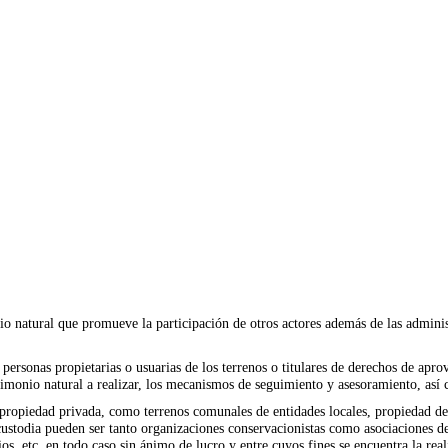
io natural que promueve la participación de otros actores además de las adminis
 personas propietarias o usuarias de los terrenos o titulares de derechos de apr
trimonio natural a realizar, los mecanismos de seguimiento y asesoramiento, así
e propiedad privada, como terrenos comunales de entidades locales, propiedad de
ustodia pueden ser tanto organizaciones conservacionistas como asociaciones de
, etc, en todo caso sin ánimo de lucro y entre cuyos fines se encuentra la real