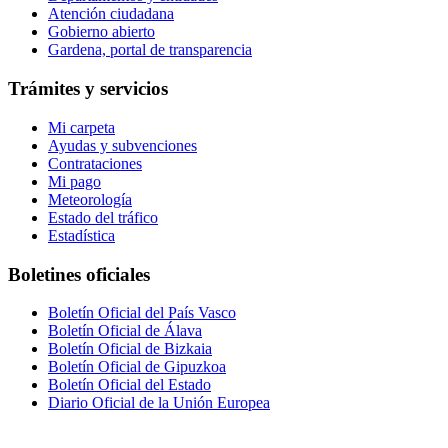
Atención ciudadana
Gobierno abierto
Gardena, portal de transparencia
Trámites y servicios
Mi carpeta
Ayudas y subvenciones
Contrataciones
Mi pago
Meteorología
Estado del tráfico
Estadística
Boletines oficiales
Boletín Oficial del País Vasco
Boletín Oficial de Álava
Boletín Oficial de Bizkaia
Boletín Oficial de Gipuzkoa
Boletín Oficial del Estado
Diario Oficial de la Unión Europea