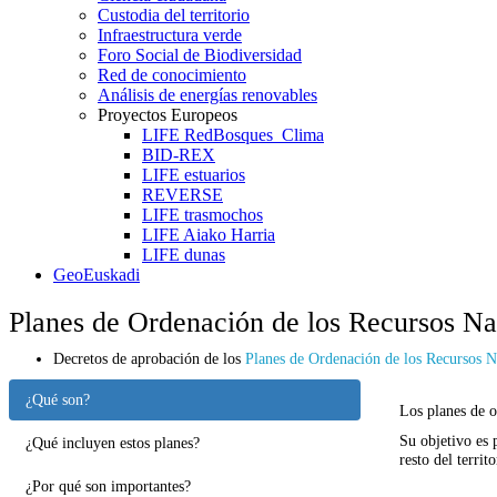
Custodia del territorio
Infraestructura verde
Foro Social de Biodiversidad
Red de conocimiento
Análisis de energías renovables
Proyectos Europeos
LIFE RedBosques_Clima
BID-REX
LIFE estuarios
REVERSE
LIFE trasmochos
LIFE Aiako Harria
LIFE dunas
GeoEuskadi
Planes de Ordenación de los Recursos Na
Decretos de aprobación de los
Planes de Ordenación de los Recursos N
¿Qué son?
Los planes de o
Su objetivo es 
¿Qué incluyen estos planes?
resto del territo
¿Por qué son importantes?