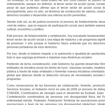
Sin embargo, no ha sido hasta finales del año 2008 cuando se publicó la
ordenamiento, aunque sin definirlo, al tercer sector de acción social, cons
pesar de que podemos afirmar que el tercer sector de acción social tie
principalmente, pero no sólo, en términos de construcción de valores, creac
derechos sociales o desarrollar una intensa acción preventiva.
Siendo esto así, es de justicia reconocer el proceso de fortalecimiento desa
«red de redes», que es espacio de participación social, pero también expresi
cultural, económico y político.
Este proceso de fortalecimiento y vertebración, hoy inacabado fundamentalme
tercer sector de acción social a una etapa de madurez y de progresiva signif
de promover. Y ello, porque el Gobierno Vasco entiende que los derechos so
personas portadoras de esos derechos.
Por eso, desde el máximo respeto a la autonomía e igualdad de oportunida
todo lo que suponga promover e impulsar esas dinámicas sociales.
Partiendo de dicha consideración, este Gobierno ha querido desarrollar fór
entidades de iniciativa social sin ánimo de lucro: cláusulas sociales, modelo
pública a través de estas entidades o fomentar nuevas iniciativas orientadas
global que abarcan desde la detección cercana de necesidades sociales ha
programas.
Como consecuencia de las funciones de colaboración, fomento, promoción
Servicios Sociales, el Gobierno inició en julio de 2009 un proceso de diálo
CONGDE, Coordinadora de oenegés para el desarrollo de Euskadi, Eapn Eu
Confederación coordinadora de personas con discapacidad física del P
enfermedad mental, Federpen, Federación Territorial de asociaciones provi
asociaciones a favor de las personas con discapacidad intelectual, Hireki