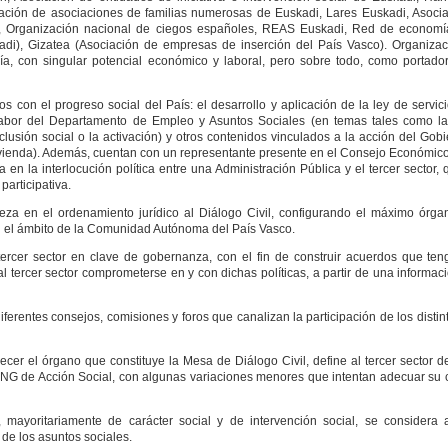
ación de asociaciones de familias numerosas de Euskadi, Lares Euskadi, Asoci
CE, Organización nacional de ciegos españoles, REAS Euskadi, Red de economía
adi), Gizatea (Asociación de empresas de inserción del País Vasco). Organiza
ía, con singular potencial económico y laboral, pero sobre todo, como portado
 con el progreso social del País: el desarrollo y aplicación de la ley de servici
 labor del Departamento de Empleo y Asuntos Sociales (en temas tales como l
clusión social o la activación) y otros contenidos vinculados a la acción del Go
vivienda). Además, cuentan con un representante presente en el Consejo Económico
en la interlocución política entre una Administración Pública y el tercer sector
articipativa.
eza en el ordenamiento jurídico al Diálogo Civil, configurando el máximo órga
l en el ámbito de la Comunidad Autónoma del País Vasco.
y tercer sector en clave de gobernanza, con el fin de construir acuerdos que te
al tercer sector comprometerse en y con dichas políticas, a partir de una informac
erentes consejos, comisiones y foros que canalizan la participación de los disti
ecer el órgano que constituye la Mesa de Diálogo Civil, define al tercer sector d
 ONG de Acción Social, con algunas variaciones menores que intentan adecuar su
 mayoritariamente de carácter social y de intervención social, se consider
e los asuntos sociales.