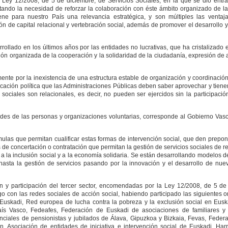
 Ley 12/2008, de 5 de diciembre, de Servicios Sociales, en la que se dio entr
tatando la necesidad de reforzar la colaboración con éste ámbito organizado de l
ne para nuestro País una relevancia estratégica, y son múltiples las ventaj
ión de capital relacional y vertebración social, además de promover el desarrollo
rrollado en los últimos años por las entidades no lucrativas, que ha cristalizado
ón organizada de la cooperación y la solidaridad de la ciudadanía, expresión de a
nte por la inexistencia de una estructura estable de organización y coordinación
icación política que las Administraciones Públicas deben saber aprovechar y tiene
ciales son relacionales, es decir, no pueden ser ejercidos sin la participación
des de las personas y organizaciones voluntarias, corresponde al Gobierno Vas
mulas que permitan cualificar estas formas de intervención social, que den prepo
s de concertación o contratación que permitan la gestión de servicios sociales de 
 a la inclusión social y a la economía solidaria. Se están desarrollando modelos 
sta la gestión de servicios pasando por la innovación y el desarrollo de nuev
 y participación del tercer sector, encomendadas por la Ley 12/2008, de 5 de
go con las redes sociales de acción social, habiendo participado las siguientes 
skadi, Red europea de lucha contra la pobreza y la exclusión social en Euska
aís Vasco, Fedeafes, Federación de Euskadi de asociaciones de familiares y
nciales de pensionistas y jubilados de Álava, Gipuzkoa y Bizkaia, Fevas, Feder
n, Asociación de entidades de iniciativa e intervención social de Euskadi, Harr