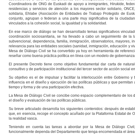
Coordinadora de ONG de Euskadi de apoyo a inmigrantes, Hirukide, feder
residencias y servicios de atención a los mayores sector solidario, ON
solidaria, Ehlabe (Asociación de Entidades de Trabajo Protegido de Eusk
conjunto, agrupan o federan a una parte muy significativa de la ciudadan
vinculados a la cohesión social, la igualdad y la solidaridad.
En ese marco de diálogo se han desarrollado temas significativos vinculados
coordinación sociosanitaria, se ha llevado a cabo un seguimiento de la
subvencional, dependencia, familia, inmigración, observatorios, mayores, in
relevancia para las entidades sociales (sanidad, inmigración, educación y 
Mesa de Diálogo Civil se ha convertido ya hoy en herramienta de referencia 
reseñar como buena práctica política en línea con un modelo de gobernanza p
El presente Decreto tiene como objetivo fundamental dar carta de natural
consultivo y de participación institucional del tercer sector de acción socia
Su objetivo es el de impulsar y facilitar la interlocución entre Gobierno 
influencia en el diseño y ejecución de las políticas públicas y que permitan 
tiempo y forma y de una participación efectiva.
La Mesa de Diálogo Civil se concibe como espacio complementario de los dif
el diseño y evaluación de las políticas públicas.
Su breve articulado desarrolla los siguientes contenidos: después de establ
que, en esencia, recoge el concepto acuñado por la Plataforma Estatal de
la realidad vasca.
Teniendo en cuenta las tareas a abordar por la Mesa de Diálogo Civil,
funcionalmente dependa del Departamento que tenga encomendada el área d