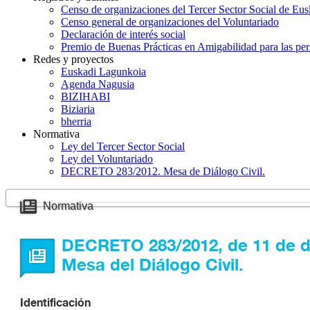
Censo de organizaciones del Tercer Sector Social de Eus
Censo general de organizaciones del Voluntariado
Declaración de interés social
Premio de Buenas Prácticas en Amigabilidad para las pe
Redes y proyectos
Euskadi Lagunkoia
Agenda Nagusia
BIZIHABI
Biziaria
bherria
Normativa
Ley del Tercer Sector Social
Ley del Voluntariado
DECRETO 283/2012. Mesa de Diálogo Civil.
Normativa
DECRETO 283/2012, de 11 de dic
Mesa del Diálogo Civil.
Identificación