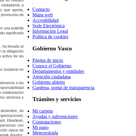
ada en nuestro
a ciudadanía, a
Contacto
as que aporta,
Mapa web
 y promoción de
Accesibilidad
Sede Electrónica
 en una potente
Información Legal
lto significado
Política de cookies
, ha llevado al
Gobierno Vasco
n la obligación
 activa de las
Página de inicio
Conoce el Gobierno
co cooperar en
Departamentos y entidades
Atención ciudadana
Gobierno abierto
nderancia a las
Gardena, portal de transparencia
responsabilidad
de colaboración
os servicios y
Trámites y servicios
Mi carpeta
 diciembre, de
organizaciones:
Ayudas y subvenciones
di, Elkartean,
Contrataciones
 personas con
Mi pago
ación vasca de
Meteorología
esiak Apurtuz,