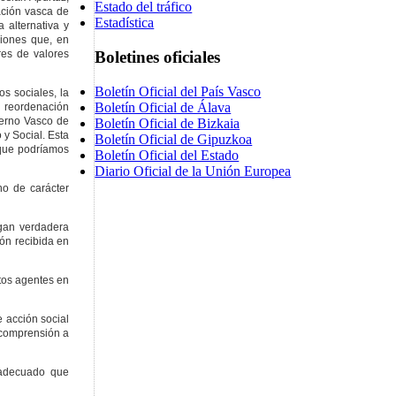
Estado del tráfico
ación vasca de
Estadística
 alternativa y
ciones que, en
res de valores
Boletines oficiales
Boletín Oficial del País Vasco
os sociales, la
Boletín Oficial de Álava
a reordenación
bierno Vasco de
Boletín Oficial de Bizkaia
 y Social. Esta
Boletín Oficial de Gipuzkoa
, que podríamos
Boletín Oficial del Estado
Diario Oficial de la Unión Europea
no de carácter
ngan verdadera
ión recibida en
ntos agentes en
e acción social
 comprensión a
a adecuado que