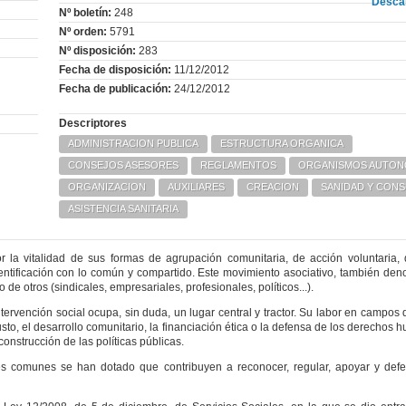
Desca
Nº boletín:
248
Nº orden:
5791
Nº disposición:
283
Fecha de disposición:
11/12/2012
Fecha de publicación:
24/12/2012
Descriptores
ADMINISTRACION PUBLICA
ESTRUCTURA ORGANICA
CONSEJOS ASESORES
REGLAMENTOS
ORGANISMOS AUTO
ORGANIZACION
AUXILIARES
CREACION
SANIDAD Y CON
ASISTENCIA SANITARIA
la vitalidad de sus formas de agrupación comunitaria, de acción voluntaria, 
entificación con lo común y compartido. Este movimiento asociativo, también den
e otros (sindicales, empresariales, profesionales, políticos...).
intervención social ocupa, sin duda, un lugar central y tractor. Su labor en campo
sto, el desarrollo comunitario, la financiación ética o la defensa de los derechos
onstrucción de las políticas públicas.
nes comunes se han dotado que contribuyen a reconocer, regular, apoyar y defe