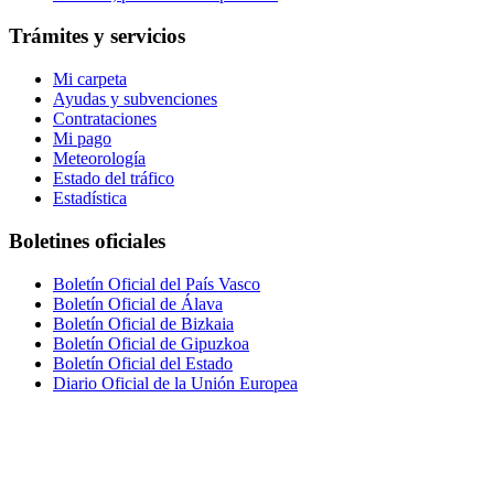
Trámites y servicios
Mi carpeta
Ayudas y subvenciones
Contrataciones
Mi pago
Meteorología
Estado del tráfico
Estadística
Boletines oficiales
Boletín Oficial del País Vasco
Boletín Oficial de Álava
Boletín Oficial de Bizkaia
Boletín Oficial de Gipuzkoa
Boletín Oficial del Estado
Diario Oficial de la Unión Europea