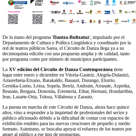
De la mano del programa '
Dantza-Bultzatuz
', impulsado por el
Departamento de Cultura y Política Lingüística y coordinado por la
red de teatros públicos Sarea, el Circuito de Danza llega ya a su
decimoquinta edición con una propuesta amplia y de calidad, tanto
por programa como por número de municipios participantes.
La
XV edición del Circuito de Danza Contemporánea
tiene
lugar entre enero y diciembre en Vitoria-Gasteiz, Alegría-Dulantzi,
Amorebieta-Etxano, Barakaldo, Basauri, Durango, Elorrio,
Gernika-Lumo, Leioa, Sopela, Berriz, Andoain, Arrasate, Azpeitia,
Beasain, Bergara, Donostia, Errenteria, Eibar, Hernani, Hondarribia,
Irun, Lasarte-Oria, Tolosa, Villabona y Zarautz.
La puesta en marcha de este Circuito de Danza, ahora hace quince
años, vino a responder a la inquietud de profesionales del sector y
público aficionado debido a la dificultad de contar con espacios de
exhibición estables para las nuevas creaciones de pequeño y medio
formato. Asimismo, se buscaba apoyar el esfuerzo de los teatros por
atraer al público a ese tipo de propuestas.