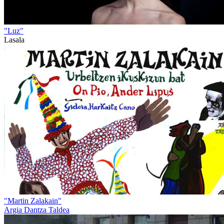
"Luz"
Lasala
"Martin Zalakain"
Argia Dantza Taldea