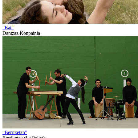
"Bat"
Dantzaz Konpainia
"Berriketan"
Berriketan (La Pulga)