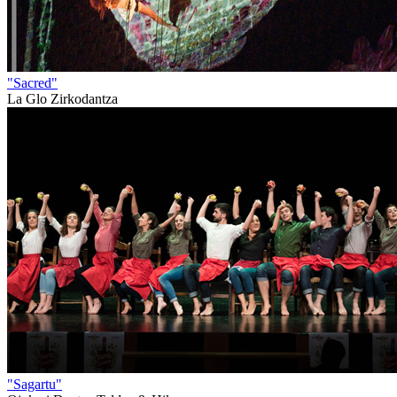
"Sacred"
La Glo Zirkodantza
"Sagartu"