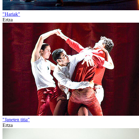
"Hariak"
Ertza
"Janeten titia"
Ertza