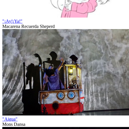
"¡Ay!¡Ya!"
Macarena Recuerda Sheperd
"Aigua"
Mons Dansa