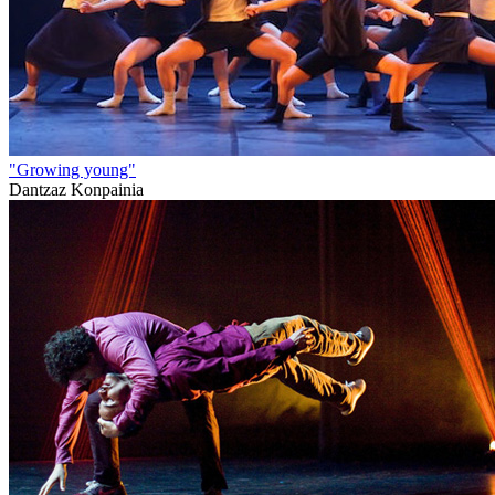
"Growing young"
Dantzaz Konpainia