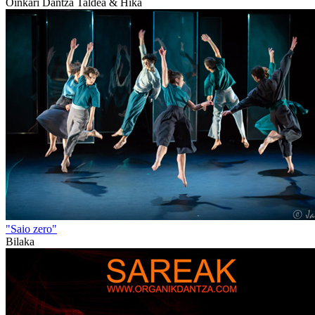
Oinkari Dantza Taldea & Hika
"Saio zero"
Bilaka