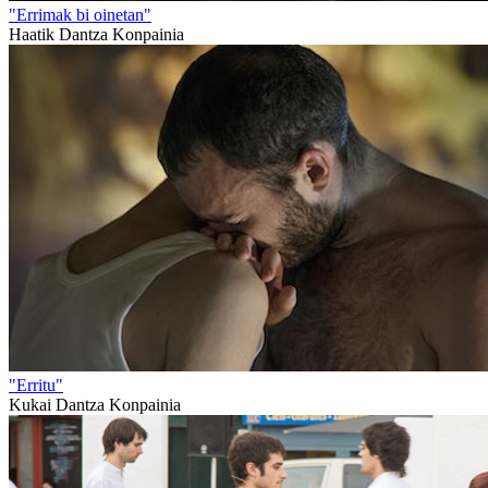
"Errimak bi oinetan"
Haatik Dantza Konpainia
"Erritu"
Kukai Dantza Konpainia