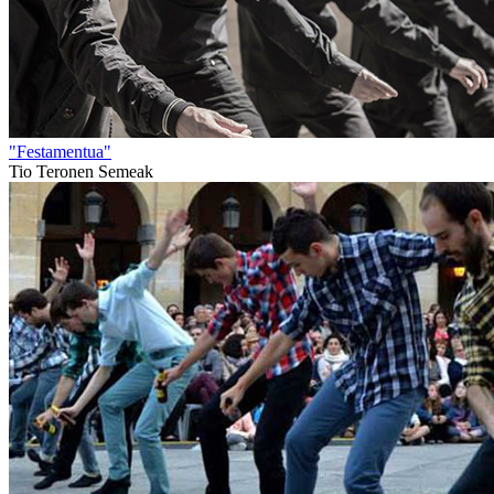
"Festamentua"
Tio Teronen Semeak