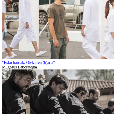
"Esku harriak. Oteizaren (h)aria"
MugMus Laborategia