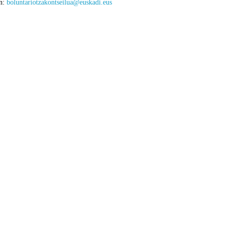
en:
boluntariotzakontseilua@euskadi.eus