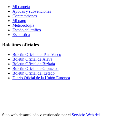
Mi carpeta
Ayudas y subvenciones
Contrataciones
Mi pago
Meteorología
Estado del tráfico
Estadística
Boletines oficiales
Boletín Oficial del País Vasco
Boletín Oficial de Álava
Boletín Oficial de Bizkaia
Boletín Oficial de Gipuzkoa
Boletín Oficial del Estado
Diario Oficial de la Unión Europea
Sitio web desarrollado y gestionado por el
Servicio Web del