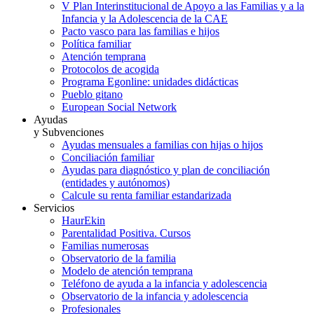
V Plan Interinstitucional de Apoyo a las Familias y a la
Infancia y la Adolescencia de la CAE
Pacto vasco para las familias e hijos
Política familiar
Atención temprana
Protocolos de acogida
Programa Egonline: unidades didácticas
Pueblo gitano
European Social Network
Ayudas
y Subvenciones
Ayudas mensuales a familias con hijas o hijos
Conciliación familiar
Ayudas para diagnóstico y plan de conciliación
(entidades y autónomos)
Calcule su renta familiar estandarizada
Servicios
HaurEkin
Parentalidad Positiva. Cursos
Familias numerosas
Observatorio de la familia
Modelo de atención temprana
Teléfono de ayuda a la infancia y adolescencia
Observatorio de la infancia y adolescencia
Profesionales