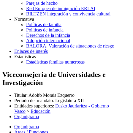
Parejas de hecho
Red Europea de inmigración ERLAI
BILTZEN integración y convivencia cultural
Normativa
Políticas de familia
Políticas de infancia
Derechos de la infancia
Adopción internacional
BALORA. Valoración de situaciones de riesgo
Enlaces de interés
Estadísticas
Estadísticas familias numerosas
Viceconsejería de Universidades e
Investigación
Titular
:
Adolfo Morais Ezquerro
Periodo del mandato
:
Legislatura XII
Entidades superiores
:
Eusko Jaurlaritza - Gobierno
Vasco
>
Educación
Organigrama
Organigrama
Áreas / Funciones