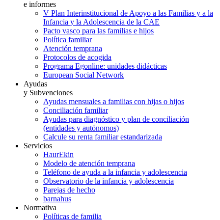
e informes
V Plan Interinstitucional de Apoyo a las Familias y a la
Infancia y la Adolescencia de la CAE
Pacto vasco para las familias e hijos
Política familiar
Atención temprana
Protocolos de acogida
Programa Egonline: unidades didácticas
European Social Network
Ayudas
y Subvenciones
Ayudas mensuales a familias con hijas o hijos
Conciliación familiar
Ayudas para diagnóstico y plan de conciliación
(entidades y autónomos)
Calcule su renta familiar estandarizada
Servicios
HaurEkin
Modelo de atención temprana
Teléfono de ayuda a la infancia y adolescencia
Observatorio de la infancia y adolescencia
Parejas de hecho
barnahus
Normativa
Políticas de familia