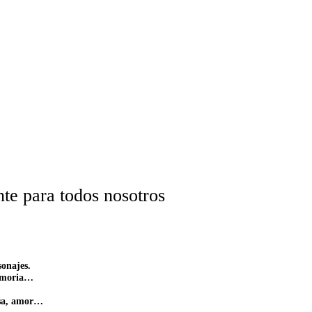
nte para todos nosotros
sonajes.
memoria…
resa, amor…