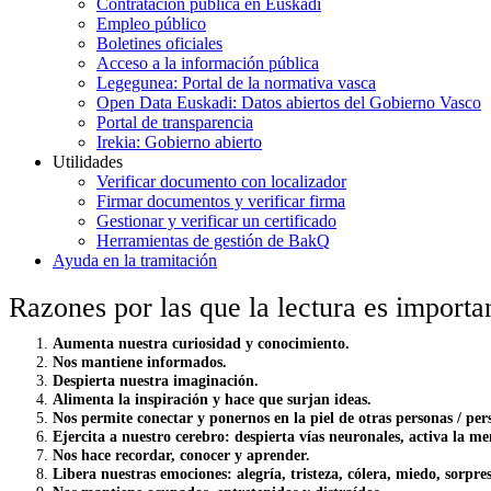
Contratación pública en Euskadi
Empleo público
Boletines oficiales
Acceso a la información pública
Legegunea: Portal de la normativa vasca
Open Data Euskadi: Datos abiertos del Gobierno Vasco
Portal de transparencia
Irekia: Gobierno abierto
Utilidades
Verificar documento con localizador
Firmar documentos y verificar firma
Gestionar y verificar un certificado
Herramientas de gestión de BakQ
Ayuda en la tramitación
Razones por las que la lectura es importa
Aumenta nuestra curiosidad y conocimiento.
Nos mantiene informados.
Despierta nuestra imaginación.
Alimenta la inspiración y hace que surjan ideas.
Nos permite conectar y ponernos en la piel de otras personas / per
Ejercita a nuestro cerebro: despierta vías neuronales, activa la 
Nos hace recordar, conocer y aprender.
Libera nuestras emociones: alegría, tristeza, cólera, miedo, sorp