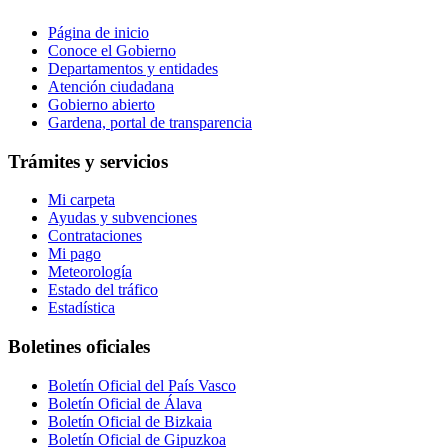
Página de inicio
Conoce el Gobierno
Departamentos y entidades
Atención ciudadana
Gobierno abierto
Gardena, portal de transparencia
Trámites y servicios
Mi carpeta
Ayudas y subvenciones
Contrataciones
Mi pago
Meteorología
Estado del tráfico
Estadística
Boletines oficiales
Boletín Oficial del País Vasco
Boletín Oficial de Álava
Boletín Oficial de Bizkaia
Boletín Oficial de Gipuzkoa