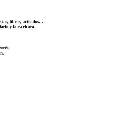
ias, libros, artículos…
rio y la escritura.
strés.
an.