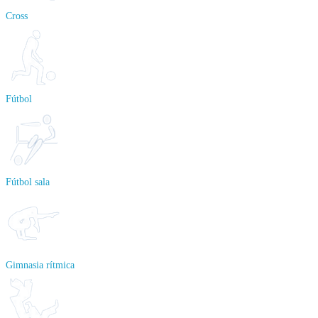
Cross
Fútbol
Fútbol sala
Gimnasia rítmica