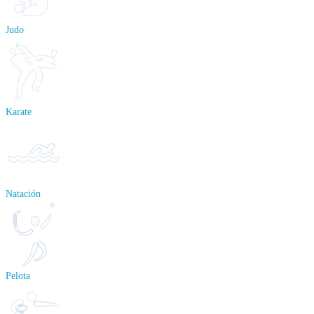
Judo
Karate
Natación
Pelota