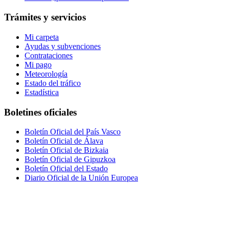
Trámites y servicios
Mi carpeta
Ayudas y subvenciones
Contrataciones
Mi pago
Meteorología
Estado del tráfico
Estadística
Boletines oficiales
Boletín Oficial del País Vasco
Boletín Oficial de Álava
Boletín Oficial de Bizkaia
Boletín Oficial de Gipuzkoa
Boletín Oficial del Estado
Diario Oficial de la Unión Europea